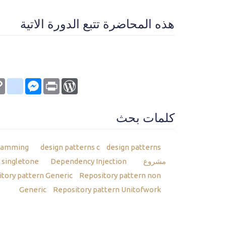
هذه المحاضرة تتبع الدورة الاتية
kmarks
py
Messenger
WordPress
Print
nk
كلمات بحث
design patterns شرح
design patterns c
gramming
مشروع
design patterns mvc
Dependency Injection
 singletone
tory pattern Generic
Repository pattern non
Generic
Repository pattern Unitofwork