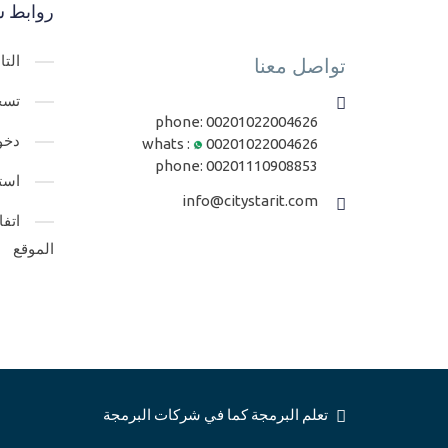
روابط س
الت
تواصل معنا
تسج
phone:
00201022004626
دخو
whats :
00201022004626
phone:
00201110908853
است
info@citystarit.com
اتف
الموقع
تعلم البرمجة كما في شركات البرمجة