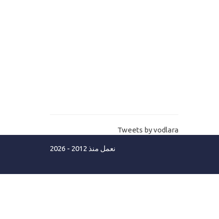
11-
انشاء صفحات الانترنت بتقنية الدوت
نت كور MVC Core Views
12-
.Net core connection string اسهل
طريقة لنص الاتصال بقاعدة البيانات
بالدوت نت كور
Asp.net MVC Core lanuchSettings
13-
شرح ملف اعدادات تشغيل الموقع
Tweets by vodlara
14-
Asp.net core error pages كيف تنشأ
نعمل منذ 2012 - 2026
صفحات الخطأ مع حل مشكلة اللغة العربية
مستوي ثاني
15-
Mvc Core C# Razor شرح قواعد لغة
السي شارب جزء أول