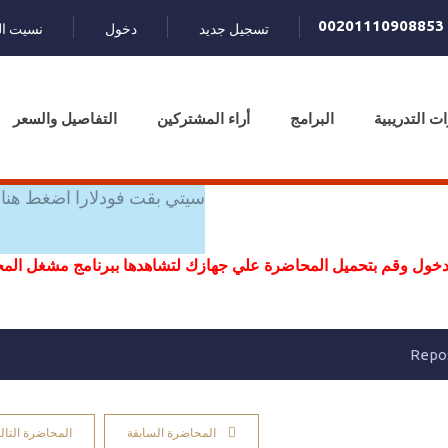
00201110908853
تسجيل جديد
دخول
نسيت ال
ات التدريبية
البرامج
أراء المشتركين
التفاصيل والسعر
سيتي بقت فودلارا اضغط هنا 
خول وقم بتحميل المحاضرة علي جهازك لتشاهدها ببرنامج مشغل ال
المحاضرة السابقة
المحاضرة التالي