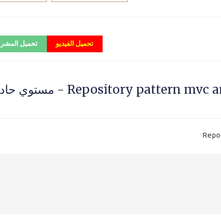
تحميل الفيديو
تحميل المشر
شرح بمشروع عملي Repository pattern mvc and mvc core - مس