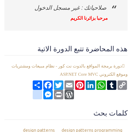
صلاحياتك : غير مسجل الدخول
مرحبا بزائرنا الكريم
هذه المحاضرة تتبع الدورة الاتية
دورة برمجة المواقع بالدوت نت كور - نظام مبيعات ومشتريات
وموقع الكتروني ASP.NET Core MVC
Copy
Tumblr
WhatsApp
LinkedIn
Pinterest
Email
Twitter
انشر
Facebook
Link
google_bookmarks
Messenger
WordPress
Print
كلمات بحث
design patterns
design patterns programming