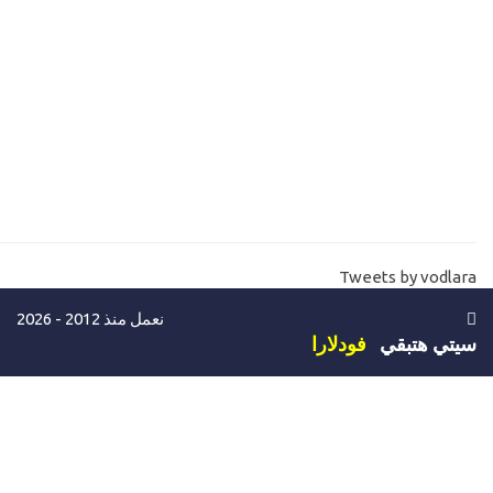
mvc core razor C# functions
17-
شرح ادوات الصفحة الطريقة الاولي Asp.net core controls - html
helpers
18-
الجديد في ادوات صفحات الكور MVC core Tag helpers
Data anotation and validation in mvc core asp.net
19-
20-
شرح اضافة الويدجت والصفحات المصغرة MVC Core Partial view
Tweets by vodlara
21-
ماهي تقنية Entityframwork 6 and Entityframwork core
نعمل منذ 2012 - 2026
22-
بداية انشاء مشروع المخازن والمبيعات بالدوت نت كور والانتيتي Asp
سيتي هتبقي
فودلارا
net core with Entity Store sales
23-
كيفية اختيار وتحميل تمبلت للمشروع تمبلت تسوق وتمبلت لوحة تحك
MVC Core templates shopping and admin