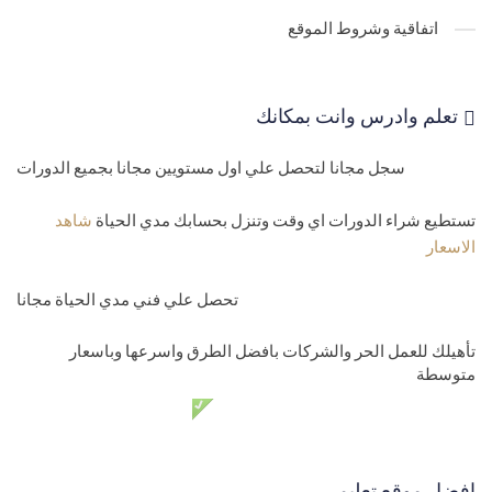
30-
انشاء جداول حسابات الصندوق والعملاء والموردين والحركات
اتفاقية وشروط الموقع
Asp.net core
31-
جداول المبيعات والمشتريات الماستر والديتلز .net core master
تعلم وادرس وانت بمكانك
and details
سجل مجانا لتحصل علي اول مستويين مجانا بجميع الدورات
32-
جدول اعدادات الموقع العامة الدينامك
33-
تحويل الموديل الي جداول وعمل ميجراشن المشروع Asp.net core
تستطيع شراء الدورات اي وقت وتنزل بحسابك مدي الحياة
شاهد
الاسعار
migrations
34-
حل مشاكل الميجراشن مثل تكرار المفتاح الفرعي ومشكلة علاقات
تحصل علي فني مدي الحياة مجانا
الجداول Asp.net core migrations
تأهيلك للعمل الحر والشركات بافضل الطرق واسرعها وباسعار
متوسطة
35-
اضافة ميجراشن جديد وتعديل علي ميجراشن قديم به بيانات في قاعد
دعم فني مدي الحياة مجانا
البيانات
36-
حذف وعمل ريست للميجراشن او الداتابيز لاعادة بنائها من جديد في
افضل موقع تعليمي