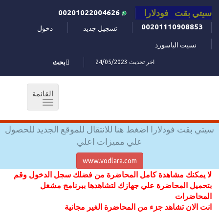
سيتي بقت فودلارا
00201022004626
00201110908853
تسجيل جديد
دخول
نسيت الباسورد
اخر تحديث 24/05/2023
بحث
القائمة
Toggle
navigation
سيتي بقت فودلارا اضغط هنا للانتقال للموقع الجديد للحصول
علي مميزات اعلي
www.vodlara.com
لا يمكنك مشاهدة كامل المحاضرة من فضلك سجل الدخول وقم
بتحميل المحاضرة علي جهازك لتشاهدها ببرنامج مشغل
المحاضرات
انت الان تشاهد جزء من المحاضرة الغير مجانية