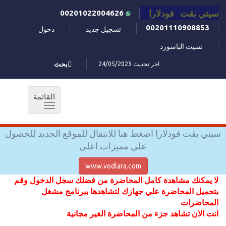
سيتي بقت فودلارا
00201022004626
00201110908853
تسجيل جديد
دخول
نسيت الباسورد
اخر تحديث 24/05/2023
بحث
القائمة
Toggle
navigation
سيتي بقت فودلارا اضغط هنا للانتقال للموقع الجديد للحصول
علي مميزات اعلي
www.vodlara.com
لا يمكنك مشاهدة كامل المحاضرة من فضلك سجل الدخول وقم
بتحميل المحاضرة علي جهازك لتشاهدها ببرنامج مشغل
المحاضرات
انت الان تشاهد جزء من المحاضرة الغير مجانية