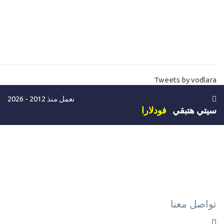
helpers
18-
الجديد في ادوات صفحات الكور MVC core Tag helpers
Data anotation and validation in mvc core asp.net
19-
20-
شرح اضافة الويدجت والصفحات المصغرة MVC Core Partial view
Tweets by vodlara
21-
ماهي تقنية Entityframwork 6 and Entityframwork core
نعمل منذ 2012 - 2026
22-
بداية انشاء مشروع المخازن والمبيعات بالدوت نت كور والانتيتي Asp
سيتي هتبقي
فودلارا
net core with Entity Store sales
23-
كيفية اختيار وتحميل تمبلت للمشروع تمبلت تسوق وتمبلت لوحة تحك
MVC Core templates shopping and admin
24-
تركيب تمبلت موقع تواصل اجتماعي في الدوت نت كور facebook
template mvc core
تواصل معنا
25-
الخلاصة في طرق تخزين ونقل البيانات بين الصفحات Asp.net Core