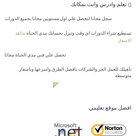
تعلم وادرس وانت بمكانك
and details
سجل مجانا لتحصل علي اول مستويين مجانا بجميع الدورات
32-
جدول اعدادات الموقع العامة الدينامك
33-
تحويل الموديل الي جداول وعمل ميجراشن المشروع Asp.net core
تستطيع شراء الدورات اي وقت وتنزل بحسابك مدي الحياة
شاهد
الاسعار
migrations
34-
حل مشاكل الميجراشن مثل تكرار المفتاح الفرعي ومشكلة علاقات
تحصل علي فني مدي الحياة مجانا
الجداول Asp.net core migrations
تأهيلك للعمل الحر والشركات بافضل الطرق واسرعها وباسعار
متوسطة
35-
اضافة ميجراشن جديد وتعديل علي ميجراشن قديم به بيانات في قاعد
دعم فني مدي الحياة مجانا
البيانات
36-
حذف وعمل ريست للميجراشن او الداتابيز لاعادة بنائها من جديد في
افضل موقع تعليمي
ثواني
مستوي رابع
37-
الاتصال بقاعدة البيانات وعمل شاشة عرض الفروع