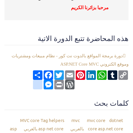
مرحبا بزائرنا الكريم
هذه المحاضرة تتبع الدورة الاتية
دورة برمجة المواقع بالدوت نت كور - نظام مبيعات ومشتريات
وموقع الكتروني ASP.NET Core MVC
Copy
Tumblr
WhatsApp
LinkedIn
Pinterest
Email
Twitter
انشر
Facebook
Link
google_bookmarks
Messenger
WordPress
Print
كلمات بحث
MVC core Tag helpers
mvc
mvc core
dotnet
asp.net core بالعربي
core
asp net core بالعربي
asp