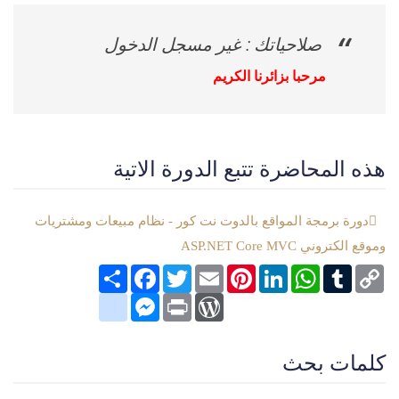
صلاحياتك : غير مسجل الدخول
مرحبا بزائرنا الكريم
هذه المحاضرة تتبع الدورة الاتية
دورة برمجة المواقع بالدوت نت كور - نظام مبيعات ومشتريات
وموقع الكتروني ASP.NET Core MVC
Copy
Tumblr
WhatsApp
LinkedIn
Pinterest
Email
Twitter
انشر
Facebook
Link
google_bookmarks
Messenger
WordPress
Print
كلمات بحث