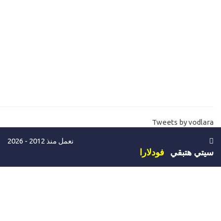
mvc core razor C# functions
17-
شرح ادوات الصفحة الطريقة الاولي Asp.net core controls - html
helpers
18-
الجديد في ادوات صفحات الكور MVC core Tag helpers
Data anotation and validation in mvc core asp.net
19-
20-
شرح اضافة الويدجت والصفحات المصغرة MVC Core Partial view
Tweets by vodlara
21-
ماهي تقنية Entityframwork 6 and Entityframwork core
نعمل منذ 2012 - 2026
22-
بداية انشاء مشروع المخازن والمبيعات بالدوت نت كور والانتيتي Asp
سيتي هتبقي
فودلارا
net core with Entity Store sales
23-
كيفية اختيار وتحميل تمبلت للمشروع تمبلت تسوق وتمبلت لوحة تحك
MVC Core templates shopping and admin
24-
تركيب تمبلت موقع تواصل اجتماعي في الدوت نت كور facebook