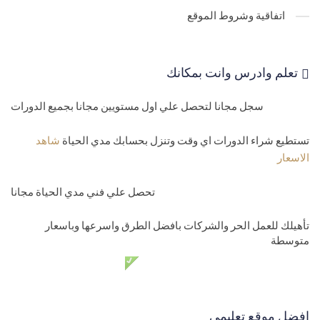
30-
انشاء جداول حسابات الصندوق والعملاء والموردين والحركات
اتفاقية وشروط الموقع
Asp.net core
31-
جداول المبيعات والمشتريات الماستر والديتلز .net core master
تعلم وادرس وانت بمكانك
and details
سجل مجانا لتحصل علي اول مستويين مجانا بجميع الدورات
32-
جدول اعدادات الموقع العامة الدينامك
33-
تحويل الموديل الي جداول وعمل ميجراشن المشروع Asp.net core
تستطيع شراء الدورات اي وقت وتنزل بحسابك مدي الحياة
شاهد
الاسعار
migrations
34-
حل مشاكل الميجراشن مثل تكرار المفتاح الفرعي ومشكلة علاقات
تحصل علي فني مدي الحياة مجانا
الجداول Asp.net core migrations
تأهيلك للعمل الحر والشركات بافضل الطرق واسرعها وباسعار
متوسطة
35-
اضافة ميجراشن جديد وتعديل علي ميجراشن قديم به بيانات في قاعد
دعم فني مدي الحياة مجانا
البيانات
36-
حذف وعمل ريست للميجراشن او الداتابيز لاعادة بنائها من جديد في
افضل موقع تعليمي