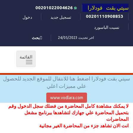
سيتي بقت فودلارا
00201022004626
00201110908853
تسجيل جديد
دخول
نسيت الباسورد
اخر تحديث 24/05/2023
بحث
القائمة
Toggle
navigation
سيتي بقت فودلارا اضغط هنا للانتقال للموقع الجديد للحصول
علي مميزات اعلي
www.vodlara.com
لا يمكنك مشاهدة كامل المحاضرة من فضلك سجل الدخول وقم
بتحميل المحاضرة علي جهازك لتشاهدها ببرنامج مشغل
المحاضرات
انت الان تشاهد جزء من المحاضرة الغير مجانية