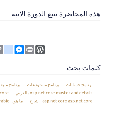
هذه المحاضرة تتبع الدورة الاتية
kmarks
py
Messenger
WordPress
Print
nk
كلمات بحث
برنامج حسابات
برنامج مستودعات
برنامج مبيع
Asp.net core master and details بالعربي
asp net core بالعربي
asp.net core شرح
asp.net core
ما هو .net core
rabic