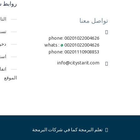
روابط س
الت
تواصل معنا
تسج
phone:
00201022004626
دخو
whats :
00201022004626
phone:
00201110908853
است
info@citystarit.com
اتف
الموقع
تعلم البرمجة كما في شركات البرمجة