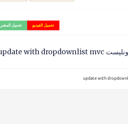
تحميل الفيديو
تحميل المشر
تعديل بيانات المخازن مع الدروب داونليست pdate with dropdownlist mvc