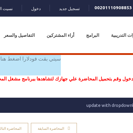
00201110908853
تسجيل جديد
دخول
نسيت ال
ات التدريبية
البرامج
أراء المشتركين
التفاصيل والسعر
سيتي بقت فودلارا اضغط هنا 
خول وقم بتحميل المحاضرة علي جهازك لتشاهدها ببرنامج مشغل ال
المحاضرة السابقة
المحاضرة التالي