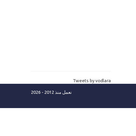
11-
انشاء صفحات الانترنت بتقنية الدوت
نت كور MVC Core Views
12-
.Net core connection string اسهل
طريقة لنص الاتصال بقاعدة البيانات
بالدوت نت كور
Asp.net MVC Core lanuchSettings
13-
شرح ملف اعدادات تشغيل الموقع
Tweets by vodlara
14-
Asp.net core error pages كيف تنشأ
نعمل منذ 2012 - 2026
صفحات الخطأ مع حل مشكلة اللغة العربية
مستوي ثاني
15-
Mvc Core C# Razor شرح قواعد لغة
السي شارب جزء أول