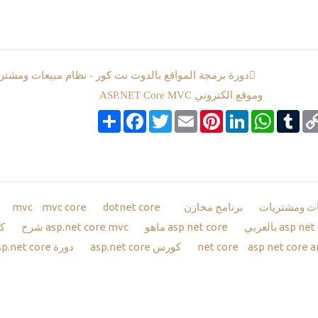
دورة برمجة المواقع بالدوت نت كور - نظام مبيعات ومشتر
وموقع الكتروني ASP.NET Core MVC
Co
Tumblr
google_boo
WhatsApp
LinkedIn
Pinterest
Email
Twitter
انشر
Facebook
Li
ات ومشتريات
برنامج مخازن
mvc
dotnet core
mvc core
asp net core ماهو
asp.net core mvc شرح
ك
asp net core a
كورس asp.net core
دورة asp.net core