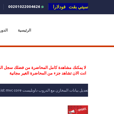
سيتي بقت فودلارا
00201022004626
الرئيسية
الدور
لا يمكنك مشاهدة كامل المحاضرة من فضلك سجل الد
انت الان تشاهد جزء من المحاضرة الغير مجانية
تعديل بيانات المخازن مع الدروب داونليست update with dropdownlist mvc core