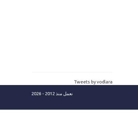
11-
انشاء صفحات الانترنت بتقنية الدوت
نت كور MVC Core Views
12-
.Net core connection string اسهل
طريقة لنص الاتصال بقاعدة البيانات
بالدوت نت كور
Asp.net MVC Core lanuchSettings
13-
شرح ملف اعدادات تشغيل الموقع
Tweets by vodlara
14-
Asp.net core error pages كيف تنشأ
نعمل منذ 2012 - 2026
صفحات الخطأ مع حل مشكلة اللغة العربية
مستوي ثاني
15-
Mvc Core C# Razor شرح قواعد لغة
السي شارب جزء أول