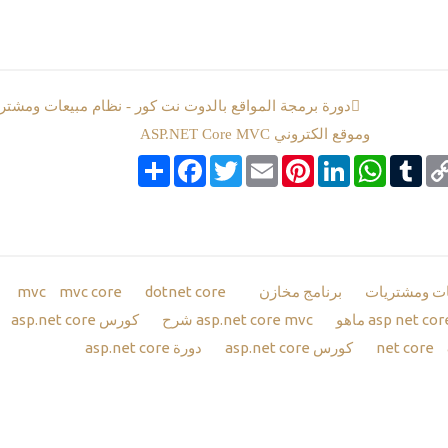
دورة برمجة المواقع بالدوت نت كور - نظام مبيعات ومشتر
وموقع الكتروني ASP.NET Core MVC
Co
Tumblr
google_boo
WhatsApp
LinkedIn
Pinterest
Email
Twitter
انشر
Facebook
Li
ات ومشتريات
برنامج مخازن
mvc
dotnet core
mvc core
asp.net core mvc شرح
كورس asp.net core
كورس asp.net core
دورة asp.net core