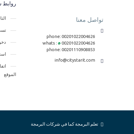
روابط س
الت
تواصل معنا
تسج
phone:
00201022004626
دخو
whats :
00201022004626
phone:
00201110908853
است
info@citystarit.com
اتف
الموقع
تعلم البرمجة كما في شركات البرمجة