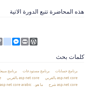
هذه المحاضرة تتبع الدورة الاتية
kmarks
py
Messenger
WordPress
Print
nk
كلمات بحث
برنامج حسابات
برنامج مستودعات
برنامج مبيع
asp.net core بالعربي
asp net core بالعربي
asp net core ماهو
asp.net core شرح
ما هو .net core
asp net core arabic