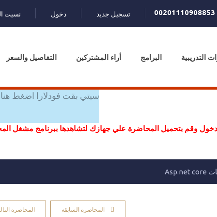
00201110908853
تسجيل جديد
دخول
نسيت ال
ات التدريبية
البرامج
أراء المشتركين
التفاصيل والسعر
سيتي بقت فودلارا اضغط هنا 
خول وقم بتحميل المحاضرة علي جهازك لتشاهدها ببرنامج مشغل ال
Asp
المحاضرة السابقة
المحاضرة التالي