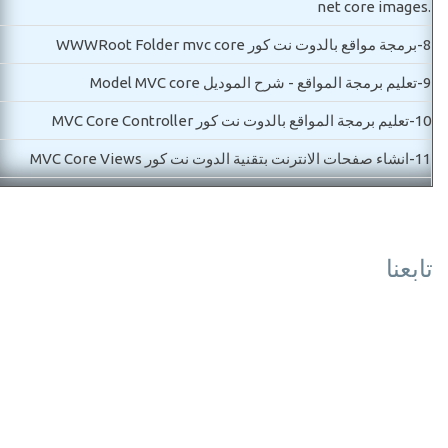
.net core images
8-
برمجة مواقع بالدوت نت كور WWWRoot Folder mvc core
9-
تعليم برمجة المواقع - شرح الموديل Model MVC core
10-
تعليم برمجة المواقع بالدوت نت كور MVC Core Controller
11-
انشاء صفحات الانترنت بتقنية الدوت نت كور MVC Core Views
12-
.Net core connection string اسهل طريقة لنص الاتصال بقاعدة
البيانات بالدوت نت كور
تابعنا
13-
Asp.net MVC Core lanuchSettings شرح ملف اعدادات تشغيل
الموقع
14-
Asp.net core error pages كيف تنشأ صفحات الخطأ مع حل مشكلة
اللغة العربية
مستوي ثاني