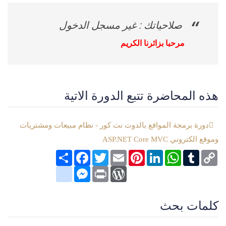
صلاحياتك : غير مسجل الدخول
مرحبا بزائرنا الكريم
هذه المحاضرة تتبع الدورة الاتية
دورة برمجة المواقع بالدوت نت كور - نظام مبيعات ومشتريات
وموقع الكتروني ASP.NET Core MVC
Copy
Tumblr
WhatsApp
LinkedIn
Pinterest
Email
Twitter
انشر
Facebook
Link
google_bookmarks
Messenger
WordPress
Print
كلمات بحث