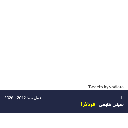
15-
Mvc Core C# Razor شرح قواعد لغة السي شارب جزء أول
16-
اساسيات لغة السي شارب بالكور كتابة الفانكشن والخصائص جزء2
mvc core razor C# functions
17-
شرح ادوات الصفحة الطريقة الاولي Asp.net core controls - html
helpers
18-
الجديد في ادوات صفحات الكور MVC core Tag helpers
Data anotation and validation in mvc core asp.net
19-
20-
شرح اضافة الويدجت والصفحات المصغرة MVC Core Partial view
Tweets by vodlara
21-
ماهي تقنية Entityframwork 6 and Entityframwork core
نعمل منذ 2012 - 2026
22-
بداية انشاء مشروع المخازن والمبيعات بالدوت نت كور والانتيتي Asp
سيتي هتبقي
فودلارا
net core with Entity Store sales
23-
كيفية اختيار وتحميل تمبلت للمشروع تمبلت تسوق وتمبلت لوحة تحك