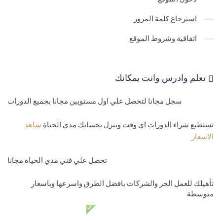
table
استرجاع كلمة المرور
30-
انشاء جداول حسابات الصندوق والعملاء والموردين والحركات
اتفاقية وشروط الموقع
Asp.net core
31-
جداول المبيعات والمشتريات الماستر والديتلز .net core master
تعلم وادرس وانت بمكانك
and details
سجل مجانا لتحصل علي اول مستويين مجانا بجميع الدورات
32-
جدول اعدادات الموقع العامة الدينامك
33-
تحويل الموديل الي جداول وعمل ميجراشن المشروع Asp.net core
تستطيع شراء الدورات اي وقت وتنزل بحسابك مدي الحياة
شاهد
الاسعار
migrations
34-
حل مشاكل الميجراشن مثل تكرار المفتاح الفرعي ومشكلة علاقات
تحصل علي فني مدي الحياة مجانا
الجداول Asp.net core migrations
تأهيلك للعمل الحر والشركات بافضل الطرق واسرعها وباسعار
متوسطة
35-
اضافة ميجراشن جديد وتعديل علي ميجراشن قديم به بيانات في قاعد
دعم فني مدي الحياة مجانا
البيانات