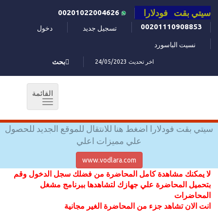
سيتي بقت فودلارا
00201022004626
00201110908853
تسجيل جديد
دخول
نسيت الباسورد
اخر تحديث 24/05/2023
بحث
القائمة
Toggle
navigation
سيتي بقت فودلارا اضغط هنا للانتقال للموقع الجديد للحصول
علي مميزات اعلي
www.vodlara.com
لا يمكنك مشاهدة كامل المحاضرة من فضلك سجل الدخول وقم
بتحميل المحاضرة علي جهازك لتشاهدها ببرنامج مشغل
المحاضرات
انت الان تشاهد جزء من المحاضرة الغير مجانية