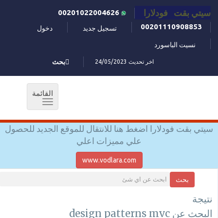
سيتي بقت فودلارا
00201022004626
00201110908853
تسجيل جديد
دخول
نسيت الباسورد
اخر تحديث 24/05/2023
بحث
القائمة
Toggle
navigation
سيتي بقت فودلارا اضغط هنا للانتقال للموقع الجديد للحصول
علي مميزات اعلي
www.vodlara.com
بحث
نتيجة
البحث عن design patterns mvc