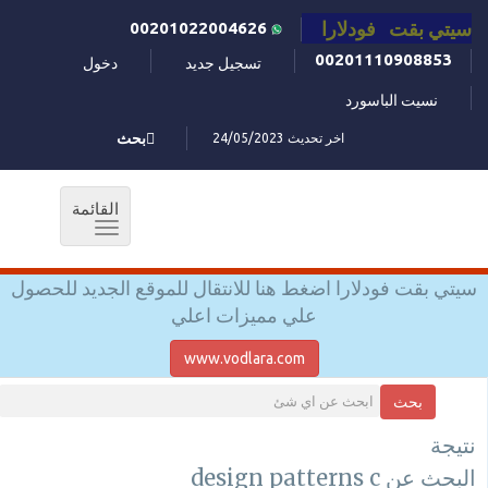
سيتي بقت فودلارا
00201022004626
00201110908853
تسجيل جديد
دخول
نسيت الباسورد
اخر تحديث 24/05/2023
بحث
القائمة
Toggle
navigation
سيتي بقت فودلارا اضغط هنا للانتقال للموقع الجديد للحصول
علي مميزات اعلي
www.vodlara.com
بحث
نتيجة
البحث عن design patterns c