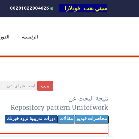
سيتي بقت فودلارا
00201022004626
الرئيسية
الدور
بحث
نتيجة البحث عن
Repository pattern Unitofwork
محاضرات فيديو
مقالات
دورات تدريبية تزود خبرتك