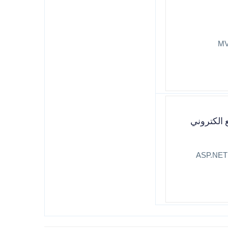
MVC A-
 الكتروني
لانتيتي فرام ورك ASP.NET MVC Core -