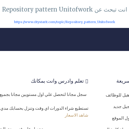
انت تبحث عن Repository pattern Unitofwork
https://www.citystarit.com/topic/Repository_pattern_Unitofwork
ريعة
تعلم وادرس وانت بمكانك
سجل مجانا لتحصل علي اول مستويين مجانا بجميع 
اهيل للوظائف
يل جديد
تستطيع شراء الدورات اي وقت وتنزل بحسابك مدي ا
شاهد الاسعار
ل الموقع
تحصل علي فني مدي الحيا