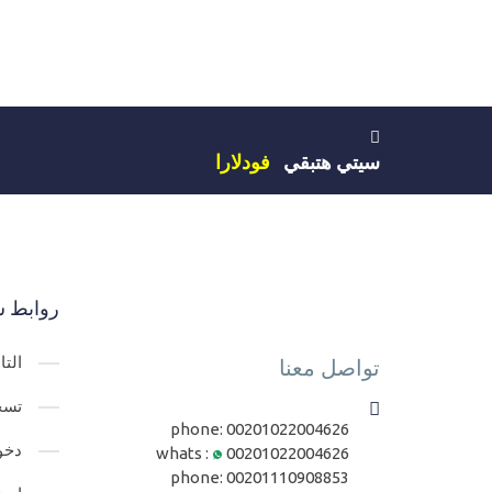
سيتي هتبقي
فودلارا
روابط س
الت
تواصل معنا
تسج
phone:
00201022004626
دخو
whats :
00201022004626
phone:
00201110908853