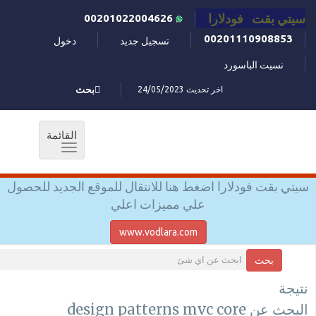
سيتي بقت فودلارا
00201022004626
00201110908853
تسجيل جديد
دخول
نسيت الباسورد
اخر تحديث 24/05/2023
بحث
القائمة
Toggle
navigation
سيتي بقت فودلارا اضغط هنا للانتقال للموقع الجديد للحصول
علي مميزات اعلي
www.vodlara.com
بحث
نتيجة
البحث عن design patterns mvc core