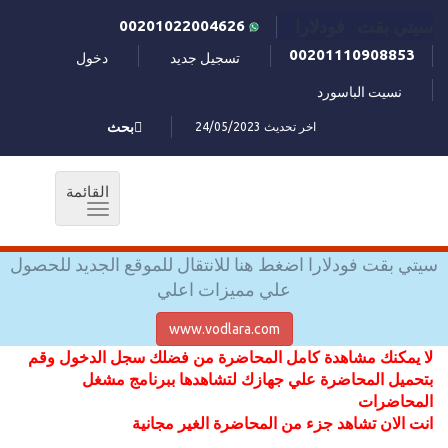
سيتي بقت فودلارا
00201022004626
00201110908853
تسجيل جديد
دخول
نسيت الباسورد
اخر تحديث 24/05/2023
بحث
القائمة
Toggle
navigation
سيتي بقت فودلارا اضغط هنا للانتقال للموقع الجديد للحصول
علي مميزات اعلي
www.vodlara.com
لا يمكنك مشاهدة كامل المحاضرة من فضلك سجل الدخول وقم
بتحميل المحاضرة علي جهازك لتشاهدها ببرنامج مشغل
المحاضرات
انت الان تشاهد جزء من المحاضرة الغير مجانية