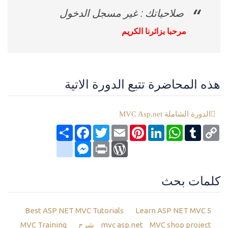
صلاحياتك : غير مسجل الدخول
مرحبا بزائرنا الكريم
هذه المحاضرة تتبع الدورة الاتية
الدورة الشاملة MVC Asp.net
Copy
Tumblr
WhatsApp
LinkedIn
Pinterest
Email
Twitter
انشر
Facebook
Link
google_bookmarks
Messenger
WordPress
Print
كلمات بحث
Best ASP NET MVC Tutorials
Learn ASP NET MVC 5
MVC shop project شرح
mvc asp.net
MVC Training