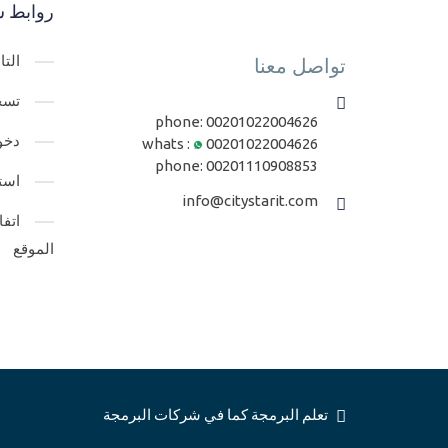
روابط س
الت
تواصل معنا
تسج
phone:
00201022004626
دخو
whats :
00201022004626
phone:
00201110908853
است
info@citystarit.com
اتف
الموقع
تعلم البرمجة كما في شركات البرمجة