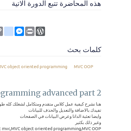
هذه المحاضرة تتبع الدورة الاتية
kmarks
py
Messenger
WordPress
Print
nk
كلمات بحث
VC object oriented programming
MVC OOP
ogramming advanced part 2
هنا نشرح كيفية عمل كلاس متقدم ومتكامل لشغلك كله طوا
تفيدك بالاضافة والتعديل والحذف للبيانات
وايضا تعئبة الداتا وعرض البيانات في الصفحات
وغير ذلك بكثير
t mvc,MVC object oriented programming,MVC OOP