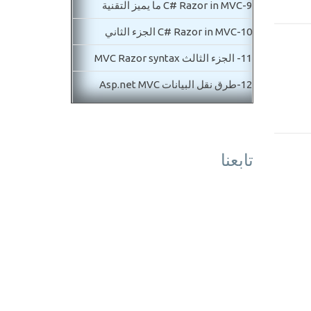
9-
C# Razor in MVC ما يميز التقنية
10-
C# Razor in MVC الجزء الثاني
11-
الجزء الثالث MVC Razor syntax
12-
طرق نقل البيانات Asp.net MVC
Passing data
13-
نقل البيانات بواسطة QueryString
تابعنا
Passing data in MVC
المستوي الثاني متوسط
14-
الجزء الاول MVC routing
15-
الجزء الثاني MVC routing
16-
MVC Controls شرح ادوات
17-
MVC Dataanotaion الجزء الاول