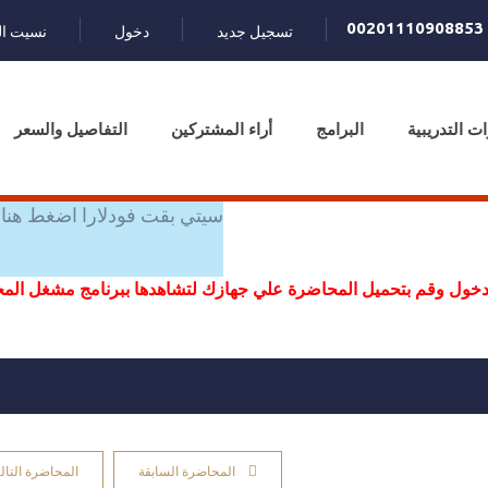
00201110908853
تسجيل جديد
دخول
نسيت ال
ات التدريبية
البرامج
أراء المشتركين
التفاصيل والسعر
سيتي بقت فودلارا اضغط هنا 
خول وقم بتحميل المحاضرة علي جهازك لتشاهدها ببرنامج مشغل ال
المحاضرة السابقة
المحاضرة التالي