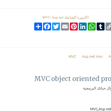
الدورة الشاملة MVC Asp.net
Co
Tumblr
google_boo
WhatsApp
LinkedIn
Pinterest
Email
Twitter
انشر
Facebook
Li
MVC
Asp.net mvc
M
MVC object oriented pr
ل حياتك البرمجية
MVC,Asp.ne