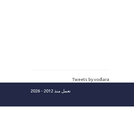
18-
الجزء الثانيMVC DataAnotation
19-
شرح MVC partial view
20-
تسريع موقعك MVC bundle
css,scripts optmization
21-
شرح الصفحة الرئيسية MVC layout
المستوي الثالث محترف
22-
MVC OOP basics اساسيات البرمجة
Tweets by vodlara
الكائنية
نعمل منذ 2012 - 2026
MVC object oriented
23-
programming
24-
الجزء الثاني Advanced MVC OPP
25-
بداية مشروع MVC HR system