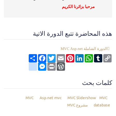
مرحبا بزائرنا الكريم
هذه المحاضرة تتبع الدورة الاتية
الدورة الشاملة MVC Asp.net
Copy
Tumblr
WhatsApp
LinkedIn
Pinterest
Email
Twitter
انشر
Facebook
Link
google_bookmarks
Messenger
WordPress
Print
كلمات بحث
MVC
Asp.net mvc
MVC Slidershow
MVC
database
مشروع MVC