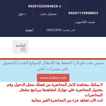
سيتي بقت فودلارا
00201022004626
00201110908853
تسجيل جديد
دخول
نسيت الباسورد
اخر تحديث 24/05/2023
بحث
القائمة
Toggle
navigation
سيتي بقت فودلارا اضغط هنا للانتقال للموقع الجديد للحصول
علي مميزات اعلي
www.vodlara.com
لا يمكنك مشاهدة كامل المحاضرة من فضلك سجل الدخول وقم
بتحميل المحاضرة علي جهازك لتشاهدها ببرنامج مشغل
المحاضرات
انت الان تشاهد جزء من المحاضرة الغير مجانية