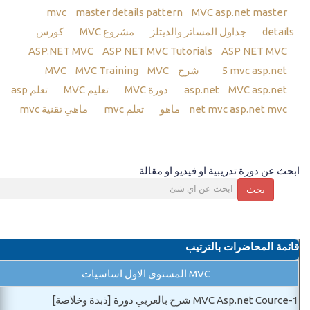
mvc
master details pattern
MVC asp.net master
details
جداول المساتر والديتلز
مشروع MVC
كورس
ASP.NET MVC
ASP NET MVC Tutorials
ASP NET MVC
mvc asp.net
5
شرح MVC
MVC
MVC Training
MVC asp.net
asp.net
دورة MVC
تعليم MVC
تعلم asp
asp.net mvc ماهو
net mvc
تعلم mvc
ماهي تقنية mvc
ابحث عن دورة تدريبية او فيديو او مقالة
بحث
قائمة المحاضرات بالترتيب
MVC المستوي الاول اساسيات
1-
MVC Asp.net Cource شرح بالعربي دورة [ذبدة وخلاصة]