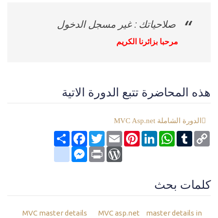
صلاحياتك : غير مسجل الدخول
مرحبا بزائرنا الكريم
هذه المحاضرة تتبع الدورة الاتية
الدورة الشاملة MVC Asp.net
Copy
Tumblr
WhatsApp
LinkedIn
Pinterest
Email
Twitter
انشر
Facebook
Link
google_bookmarks
Messenger
WordPress
Print
كلمات بحث
MVC master details
MVC asp.net
master details in