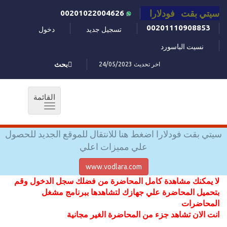
سيتي بقت فودلارا
00201022004626
00201110908853
تسجيل جديد
دخول
نسيت الباسورد
اخر تحديث 24/05/2023
بحث
القائمة
Toggle
navigation
سيتي بقت فودلارا اضغط هنا للانتقال للموقع الجديد للحصول
علي مميزات اعلي
www.vodlara.com
لا يمكنك مشاهدة كامل المحاضرة من فضلك سجل الدخول وقم
بتحميل المحاضرة علي جهازك لتشاهدها ببرنامج مشغل
المحاضرات
انت الان تشاهد جزء من المحاضرة الغير مجانية