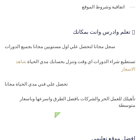
44-
marketShop databasee edit code first وانشاء جداول الفئات
اتفاقية وشروط الموقع
والمنتجات
45-
MVC Project shop صفحة تفاصيل
تعلم وادرس وانت بمكانك
46-
الشاشة لعرض المنتجات في مشروع MVC project shop
سجل مجانا لتحصل علي اول مستويين مجانا بجميع الدورات
47-
MVC shop project شاشة اضافة وتعديل وحذف
تستطيع شراء الدورات اي وقت وتنزل بحسابك مدي الحياة
شاهد
48-
اضافة MVC project layout
الاسعار
49-
تعبئة المدن داخل الدول MVC
تحصل علي فني مدي الحياة مجانا
50-
انشاء صفحة MVC project shop create page city details
تأهيلك للعمل الحر والشركات بافضل الطرق واسرعها وباسعار
51-
انشاء صفحة MVC project shop Edit page
متوسطة
52-
برمجة صفحة MVC project shop Delete page
دعم فني مدي الحياة مجانا
المستوي الخامس محترف
53-
برمجة صفحة المنتجات Asp.net MVC shop project
افضل موقع تعليمي