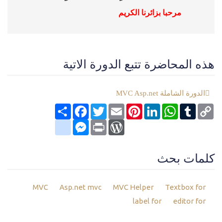
مرحبا بزائرنا الكريم
هذه المحاضرة تتبع الدورة الاتية
الدورة الشاملة MVC Asp.net
Copy
Tumblr
WhatsApp
LinkedIn
Pinterest
Email
Twitter
انشر
Facebook
Link
google_bookmarks
Messenger
WordPress
Print
كلمات بحث
MVC
Asp.net mvc
MVC Helper
Textbox for
label for
editor for