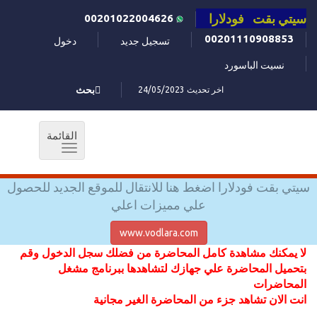
سيتي بقت فودلارا
00201022004626
00201110908853
تسجيل جديد
دخول
نسيت الباسورد
اخر تحديث 24/05/2023
بحث
القائمة
Toggle
navigation
سيتي بقت فودلارا اضغط هنا للانتقال للموقع الجديد للحصول
علي مميزات اعلي
www.vodlara.com
لا يمكنك مشاهدة كامل المحاضرة من فضلك سجل الدخول وقم
بتحميل المحاضرة علي جهازك لتشاهدها ببرنامج مشغل
المحاضرات
انت الان تشاهد جزء من المحاضرة الغير مجانية