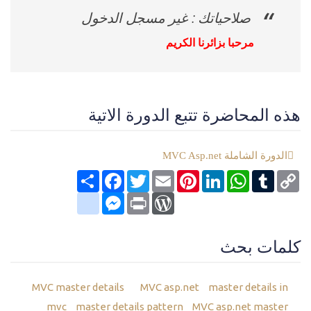
صلاحياتك : غير مسجل الدخول
مرحبا بزائرنا الكريم
هذه المحاضرة تتبع الدورة الاتية
الدورة الشاملة MVC Asp.net
Copy
Tumblr
WhatsApp
LinkedIn
Pinterest
Email
Twitter
انشر
Facebook
Link
google_bookmarks
Messenger
WordPress
Print
كلمات بحث
MVC master details
MVC asp.net
master details in
mvc
master details pattern
MVC asp.net master