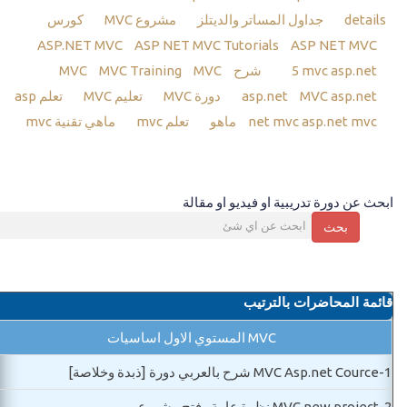
details
جداول المساتر والديتلز
مشروع MVC
كورس
ASP.NET MVC
ASP NET MVC Tutorials
ASP NET MVC
mvc asp.net
5
شرح MVC
MVC
MVC Training
MVC asp.net
asp.net
دورة MVC
تعليم MVC
تعلم asp
asp.net mvc ماهو
net mvc
تعلم mvc
ماهي تقنية mvc
ابحث عن دورة تدريبية او فيديو او مقالة
بحث
قائمة المحاضرات بالترتيب
MVC المستوي الاول اساسيات
1-
MVC Asp.net Cource شرح بالعربي دورة [ذبدة وخلاصة]
2-
MVC new project نظرة عامة وفتح مشروع