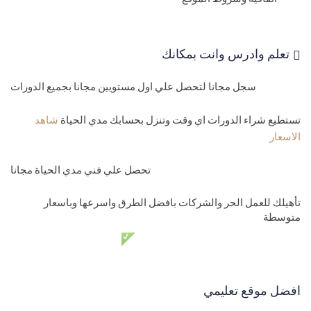
والمنتجات
45-
MVC Project shop صفحة تفاصيل
تعلم وادرس وانت بمكانك
46-
الشاشة لعرض المنتجات في مشروع MVC project shop
سجل مجانا لتحصل علي اول مستويين مجانا بجميع الدورات
47-
MVC shop project شاشة اضافة وتعديل وحذف
تستطيع شراء الدورات اي وقت وتنزل بحسابك مدي الحياة
شاهد
48-
اضافة MVC project layout
الاسعار
49-
تعبئة المدن داخل الدول MVC
تحصل علي فني مدي الحياة مجانا
50-
انشاء صفحة MVC project shop create page city details
تأهيلك للعمل الحر والشركات بافضل الطرق واسرعها وباسعار
51-
انشاء صفحة MVC project shop Edit page
متوسطة
52-
برمجة صفحة MVC project shop Delete page
دعم فني مدي الحياة مجانا
المستوي الخامس محترف
53-
برمجة صفحة المنتجات Asp.net MVC shop project
افضل موقع تعليمي
54-
اضافة منتجات ورفع الصور والتعامل مع الادوات net MVC create