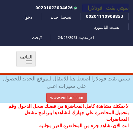
سيتي بقت فودلارا
00201022004626
00201110908853
تسجيل جديد
دخول
نسيت الباسورد
اخر تحديث 24/05/2023
بحث
القائمة
Toggle
navigation
سيتي بقت فودلارا اضغط هنا للانتقال للموقع الجديد للحصول
علي مميزات اعلي
www.vodlara.com
لا يمكنك مشاهدة كامل المحاضرة من فضلك سجل الدخول وقم
بتحميل المحاضرة علي جهازك لتشاهدها ببرنامج مشغل
المحاضرات
انت الان تشاهد جزء من المحاضرة الغير مجانية