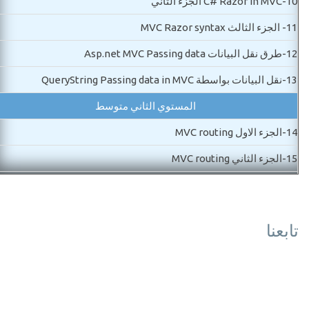
10-
C# Razor in MVC الجزء الثاني
11-
الجزء الثالث MVC Razor syntax
12-
طرق نقل البيانات Asp.net MVC Passing data
13-
نقل البيانات بواسطة QueryString Passing data in MVC
المستوي الثاني متوسط
14-
الجزء الاول MVC routing
15-
الجزء الثاني MVC routing
16-
MVC Controls شرح ادوات
17-
MVC Dataanotaion الجزء الاول
تابعنا
18-
الجزء الثانيMVC DataAnotation
19-
شرح MVC partial view
20-
تسريع موقعك MVC bundle css,scripts optmization