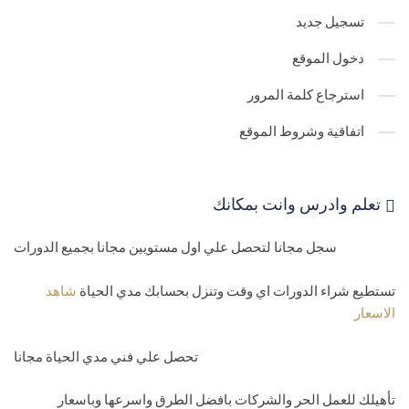
تسجيل جديد
42-
اضافة بيانات ثابنتة MVC static Data
43-
MVC marketShop database attach كيفية التبديل بين قاعدتين
دخول الموقع
بيانات
استرجاع كلمة المرور
44-
marketShop databasee edit code first وانشاء جداول الفئات
اتفاقية وشروط الموقع
والمنتجات
45-
MVC Project shop صفحة تفاصيل
تعلم وادرس وانت بمكانك
46-
الشاشة لعرض المنتجات في مشروع MVC project shop
سجل مجانا لتحصل علي اول مستويين مجانا بجميع الدورات
47-
MVC shop project شاشة اضافة وتعديل وحذف
تستطيع شراء الدورات اي وقت وتنزل بحسابك مدي الحياة
شاهد
48-
اضافة MVC project layout
الاسعار
49-
تعبئة المدن داخل الدول MVC
تحصل علي فني مدي الحياة مجانا
50-
انشاء صفحة MVC project shop create page city details
تأهيلك للعمل الحر والشركات بافضل الطرق واسرعها وباسعار
51-
انشاء صفحة MVC project shop Edit page