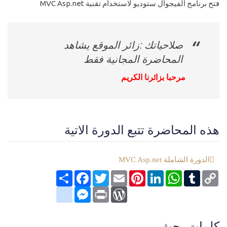
فتح برنامج الفيجوال ستوديو لاستخدام تقنية MVC Asp.net
صلاحياتك :زائر الموقع يشاهد
المحاضرة المجانية فقط
مرحبا بزائرنا الكريم
هذه المحاضرة تتبع الدورة الاتية
الدورة الشاملة MVC Asp.net
Copy
Tumblr
WhatsApp
LinkedIn
Pinterest
Email
Twitter
انشر
Facebook
Link
google_bookmarks
Messenger
WordPress
Print
كلمات بحث