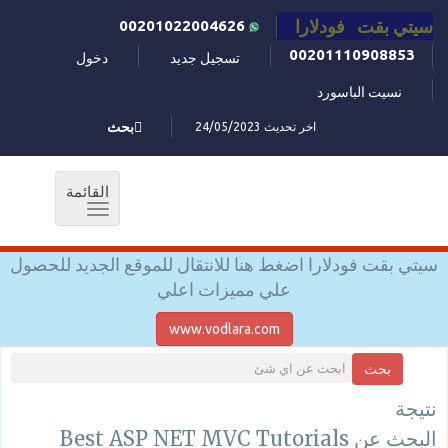
سيتي بقت فودلارا
00201022004626
00201110908853
تسجيل جديد
دخول
نسيت الباسورد
اخر تحديث 24/05/2023
بحث
القائمة
Toggle
navigation
سيتي بقت فودلارا اضغط هنا للانتقال للموقع الجديد للحصول
علي مميزات اعلي
www.vodlara.com
بحث
نتيجة
البحث عن Best ASP NET MVC Tutorials