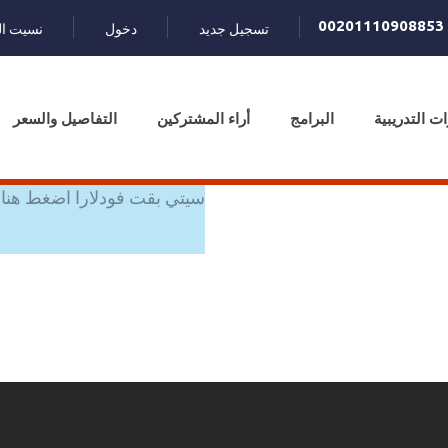
00201110908853
تسجيل جديد
دخول
نسيت ال
ات التدريبية
البرامج
أراء المشتركين
التفاصيل والسعر
سيتي بقت فودلارا اضغط هنا 