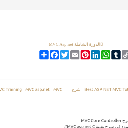
الدورة الشاملة MVC Asp.net
Co
Tumblr
google_boo
WhatsApp
LinkedIn
Pinterest
Email
Twitter
انشر
Facebook
Li
MVC asp.net
MVC
MVC Training
Best ASP NET MVC Tut
MVC Core Contro
 شرح تقنية MVC asp.net C#