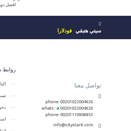
افضل دورة ف
سيتي هتبقي
فودلارا
روابط س
الت
تواصل معنا
تسج
phone:
00201022004626
دخو
whats :
00201022004626
phone:
00201110908853
است
info@citystarit.com
اتف