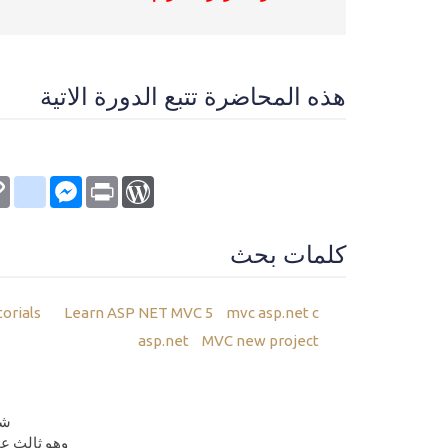
هذه المحاضرة تتبع الدورة الاتية
kmarks
py
Messenger
WordPress
Print
nk
كلمات بحث
mvc asp.net c شرح
Learn ASP NET MVC 5
orials
asp.net
MVC new project
شرح ller
وهو ثالث عمود في