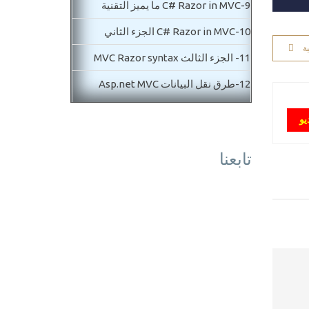
9-
C# Razor in MVC ما يميز التقنية
10-
C# Razor in MVC الجزء الثاني
ة
11-
الجزء الثالث MVC Razor syntax
12-
طرق نقل البيانات Asp.net MVC
Passing data
يو
13-
نقل البيانات بواسطة QueryString
تابعنا
Passing data in MVC
المستوي الثاني متوسط
14-
الجزء الاول MVC routing
15-
الجزء الثاني MVC routing
16-
MVC Controls شرح ادوات
17-
MVC Dataanotaion الجزء الاول