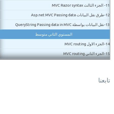
11-
الجزء الثالث MVC Razor syntax
12-
طرق نقل البيانات Asp.net MVC Passing data
13-
نقل البيانات بواسطة QueryString Passing data in MVC
المستوي الثاني متوسط
14-
الجزء الاول MVC routing
15-
الجزء الثاني MVC routing
16-
MVC Controls شرح ادوات
17-
MVC Dataanotaion الجزء الاول
تابعنا
18-
الجزء الثانيMVC DataAnotation
19-
شرح MVC partial view
20-
تسريع موقعك MVC bundle css,scripts optmization
21-
شرح الصفحة الرئيسية MVC layout