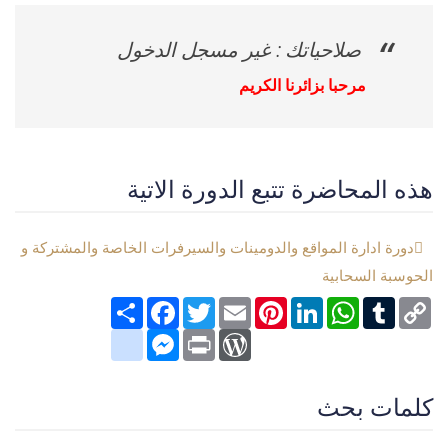
صلاحياتك : غير مسجل الدخول
مرحبا بزائرنا الكريم
هذه المحاضرة تتبع الدورة الاتية
دورة ادارة المواقع والدومينات والسيرفرات الخاصة والمشتركة و
الحوسبة السحابية
Copy
Tumblr
WhatsApp
LinkedIn
Pinterest
Email
Twitter
انشر
Facebook
Link
google_bookmarks
Messenger
WordPress
Print
كلمات بحث