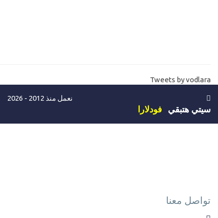
16-
ما هي لوحة تحكم المواقع والاستضافات cpannel plesk vs whm
17-
تنصيب ويندوز سيرفر install windows server 2016
18-
تنصيب ويندوز سيرفر install windows server 2019
19-
كيفية شراء سيرفر خاص خطوة بخطوة حتي استلام السيرفر -للتجربة
Tweets by vodlara
فقط Buy windows VPS
نعمل منذ 2012 - 2026
20-
كيفية الاتصال والدخول علي السيرفر الخاص Connect vps
سيتي هتبقي
فودلارا
remotely
21-
شرح لوحة تحكم موقع السيرفرات Vps website control
22-
كيف اعرف معلومات اي موقع الكتروني علي الانترنت Whois domain
23-
غرامة عدم تجديد دومين موقع في الميعاد Domain cancellation
مستوي ثالث-استضافة مشتركة
تواصل معنا
24-
انشاء قاعدة بيانات اونلاين create database online hosting