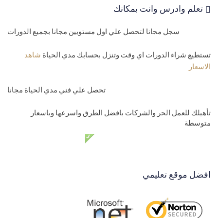
تعلم وادرس وانت بمكانك
34-
كيف تنقل الزوار الي موقع اخر من داخل الاستضافة domain redirect
سجل مجانا لتحصل علي اول مستويين مجانا بجميع الدورات
35-
اسماء الصفحات الافتراضية للصفحة الرئيسية لموقعك hosting
home page
تستطيع شراء الدورات اي وقت وتنزل بحسابك مدي الحياة
شاهد
الاسعار
مستوي رابع-الدومينات ونقل المواقع
36-
روت الموقع hosting root folder
تحصل علي فني مدي الحياة مجانا
37-
نظرة علي لوحة تحكم الاستضافة المشتركة godaddy hosting over
تأهيلك للعمل الحر والشركات بافضل الطرق واسرعها وباسعار
متوسطة
view
دعم فني مدي الحياة مجانا
38-
رفع الملفات علي الاستضافة file manager-ftp users
39-
اعطاء صلاحيات للفولدرات برفع الملفات upload folders
افضل موقع تعليمي
permissions
40-
شرح hosting IIS management
41-
معالجة مشكلة الموقع واقع وضغط الزوار للموقع واعادته للعمل