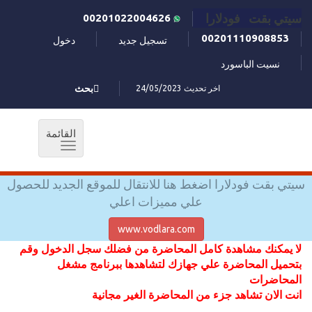
سيتي بقت فودلارا
00201022004626
00201110908853
تسجيل جديد
دخول
نسيت الباسورد
اخر تحديث 24/05/2023
بحث
القائمة
Toggle
navigation
سيتي بقت فودلارا اضغط هنا للانتقال للموقع الجديد للحصول
علي مميزات اعلي
www.vodlara.com
لا يمكنك مشاهدة كامل المحاضرة من فضلك سجل الدخول وقم
بتحميل المحاضرة علي جهازك لتشاهدها ببرنامج مشغل
المحاضرات
انت الان تشاهد جزء من المحاضرة الغير مجانية