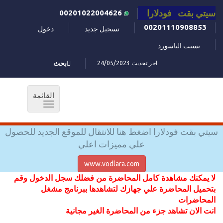
سيتي بقت فودلارا
00201022004626
00201110908853
تسجيل جديد
دخول
نسيت الباسورد
اخر تحديث 24/05/2023
بحث
القائمة
Toggle
navigation
سيتي بقت فودلارا اضغط هنا للانتقال للموقع الجديد للحصول
علي مميزات اعلي
www.vodlara.com
لا يمكنك مشاهدة كامل المحاضرة من فضلك سجل الدخول وقم
بتحميل المحاضرة علي جهازك لتشاهدها ببرنامج مشغل
المحاضرات
انت الان تشاهد جزء من المحاضرة الغير مجانية