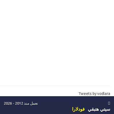
13-
الفرق بين السيرفر وسكوال سيرفر Windows Server and sql
server
14-
ادارة المواقع- مساحة وحجم قواعد البيانات علي الاستضافة SQL
hosting database size
15-
ما هو باندويث المواقع والسيرفرات Websites -server bandwidth
16-
ما هي لوحة تحكم المواقع والاستضافات cpannel plesk vs whm
17-
تنصيب ويندوز سيرفر install windows server 2016
18-
تنصيب ويندوز سيرفر install windows server 2019
19-
كيفية شراء سيرفر خاص خطوة بخطوة حتي استلام السيرفر -للتجربة
Tweets by vodlara
فقط Buy windows VPS
نعمل منذ 2012 - 2026
20-
كيفية الاتصال والدخول علي السيرفر الخاص Connect vps
سيتي هتبقي
فودلارا