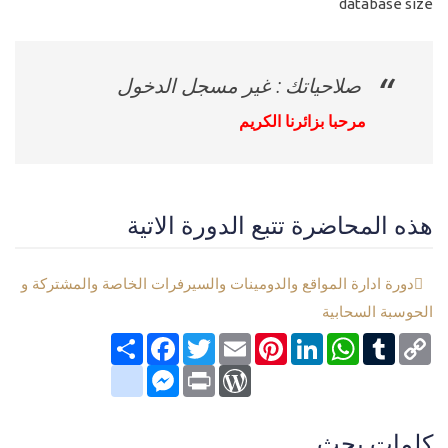
database size
صلاحياتك : غير مسجل الدخول
مرحبا بزائرنا الكريم
هذه المحاضرة تتبع الدورة الاتية
دورة ادارة المواقع والدومينات والسيرفرات الخاصة والمشتركة و
الحوسبة السحابية
Copy
Tumblr
WhatsApp
LinkedIn
Pinterest
Email
Twitter
انشر
Facebook
Link
google_bookmarks
Messenger
WordPress
Print
كلمات بحث