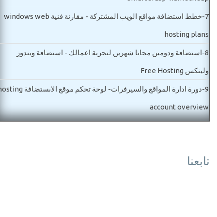
7-
خطط استضافة مواقع الويب المشتركة - مقارنة فنية windows web
hosting plans
8-
استضافة ودومين مجانا شهرين لتجربة اعمالك - استضافة ويندوز
ولينكس Free Hosting
9-
دورة ادارة المواقع والسيرفرات- لوحة تحكم موقع الاىستضافة g
account overview
10-
مواصفات شراء سيرفر خاص للمواقع والتطبيقات VPS server
11-
ما هو ويندوز سيرفر ورخصة الاستخدام وما هو افضل اصدار ows
تابعنا
server
12-
شراء سيرفر خاص وأنواع السيرفرات واسعارها بالتفصيل buy vps
and dedicated server
مستوي ثاني-مواصفات وشراء استضافة