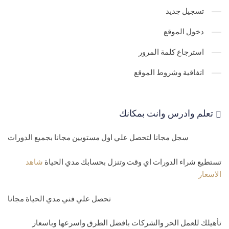
29-
رفع الملفات للاستضافة المشتركة بالطريقة العادية upload files
تسجيل جديد
30-
رفع الملفات للموقع من برنامج رفع الملفات upload file ftp
دخول الموقع
31-
نص الاتصال بقواعد البيانات علي الاستضافة nection string asp
استرجاع كلمة المرور
php
اتفاقية وشروط الموقع
32-
اضافة ملف بامتداد خاص بك علي الاستضافة mime types files
33-
الاعدادات المتقدمة Advanced settings
تعلم وادرس وانت بمكانك
34-
كيف تنقل الزوار الي موقع اخر من داخل الاستضافة domain redirect
سجل مجانا لتحصل علي اول مستويين مجانا بجميع الدورات
35-
اسماء الصفحات الافتراضية للصفحة الرئيسية لموقعك hosting
home page
تستطيع شراء الدورات اي وقت وتنزل بحسابك مدي الحياة
شاهد
الاسعار
مستوي رابع-الدومينات ونقل المواقع
36-
روت الموقع hosting root folder
تحصل علي فني مدي الحياة مجانا
37-
نظرة علي لوحة تحكم الاستضافة المشتركة godaddy hosting over
تأهيلك للعمل الحر والشركات بافضل الطرق واسرعها وباسعار