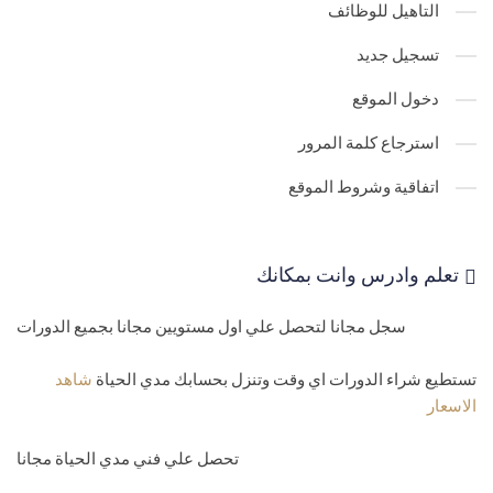
التاهيل للوظائف
29-
رفع الملفات للاستضافة المشتركة بالطريقة العادية upload files
تسجيل جديد
30-
رفع الملفات للموقع من برنامج رفع الملفات upload file ftp
دخول الموقع
31-
نص الاتصال بقواعد البيانات علي الاستضافة nection string asp
استرجاع كلمة المرور
php
اتفاقية وشروط الموقع
32-
اضافة ملف بامتداد خاص بك علي الاستضافة mime types files
33-
الاعدادات المتقدمة Advanced settings
تعلم وادرس وانت بمكانك
34-
كيف تنقل الزوار الي موقع اخر من داخل الاستضافة domain redirect
سجل مجانا لتحصل علي اول مستويين مجانا بجميع الدورات
35-
اسماء الصفحات الافتراضية للصفحة الرئيسية لموقعك hosting
home page
تستطيع شراء الدورات اي وقت وتنزل بحسابك مدي الحياة
شاهد
الاسعار
مستوي رابع-الدومينات ونقل المواقع
36-
روت الموقع hosting root folder
تحصل علي فني مدي الحياة مجانا