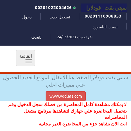
سيتي بقت فودلارا
00201022004626
00201110908853
تسجيل جديد
دخول
نسيت الباسورد
اخر تحديث 24/05/2023
بحث
القائمة
Toggle
navigation
سيتي بقت فودلارا اضغط هنا للانتقال للموقع الجديد للحصول
علي مميزات اعلي
www.vodlara.com
لا يمكنك مشاهدة كامل المحاضرة من فضلك سجل الدخول وقم
بتحميل المحاضرة علي جهازك لتشاهدها ببرنامج مشغل
المحاضرات
انت الان تشاهد جزء من المحاضرة الغير مجانية