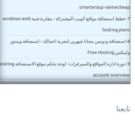
smarterasp-namecheap
7-
خطط استضافة مواقع الويب المشتركة - مقارنة فنية windows web
hosting plans
8-
استضافة ودومين مجانا شهرين لتجربة اعمالك - استضافة ويندوز
ولينكس Free Hosting
9-
دورة ادارة المواقع والسيرفرات- لوحة تحكم موقع الاىستضافة g
account overview
10-
مواصفات شراء سيرفر خاص للمواقع والتطبيقات VPS server
11-
ما هو ويندوز سيرفر ورخصة الاستخدام وما هو افضل اصدار ows
تابعنا
server
12-
شراء سيرفر خاص وأنواع السيرفرات واسعارها بالتفصيل buy vps
and dedicated server