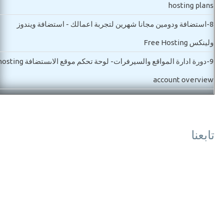
hosting plans
8-
استضافة ودومين مجانا شهرين لتجربة اعمالك - استضافة ويندوز
ولينكس Free Hosting
9-
دورة ادارة المواقع والسيرفرات- لوحة تحكم موقع الاىستضافة g
account overview
10-
مواصفات شراء سيرفر خاص للمواقع والتطبيقات VPS server
11-
ما هو ويندوز سيرفر ورخصة الاستخدام وما هو افضل اصدار ows
تابعنا
server
12-
شراء سيرفر خاص وأنواع السيرفرات واسعارها بالتفصيل buy vps
and dedicated server
مستوي ثاني-مواصفات وشراء استضافة
13-
الفرق بين السيرفر وسكوال سيرفر Windows Server and sql