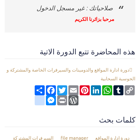
صلاحياتك : غير مسجل الدخول
مرحبا بزائرنا الكريم
هذه المحاضرة تتبع الدورة الاتية
دورة ادارة المواقع والدومينات والسيرفرات الخاصة والمشتركة و
الحوسبة السحابية
Copy
Tumblr
WhatsApp
LinkedIn
Pinterest
Email
Twitter
انشر
Facebook
Link
google_bookmarks
Messenger
WordPress
Print
كلمات بحث
دورة ادارة المواقع
file manager
السيرفرات المشتركة