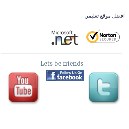
39-
اعطاء صلاحيات للفولدرات برفع الملفات upload folders
افضل موقع تعليمي
permissions
40-
شرح hosting IIS management
41-
معالجة مشكلة الموقع واقع وضغط الزوار للموقع واعادته للعمل
بسهولة
Lets be friends
42-
توصيل الدومين بملفات الاستضافة point domain to hosting files
43-
لغات البرمجة داخل الاستضافة prgrsmming languages
44-
مقدمة عن DNS overview
45-
اضافة وتعديل بيانات وربط دومين واستضافة DNS hosting
46-
استعادة ملف اعدادات موقعك DNS zone file import and export
47-
صنع تمبلت للهوست لتطبيق الاعدادات علي جميع الدومينات DNS
template