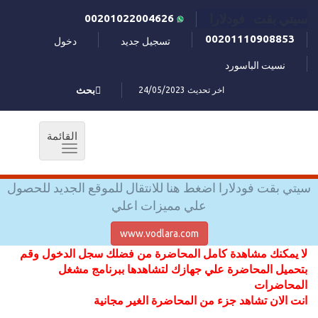
سيتي بقت فودلارا
00201022004626
00201110908853
تسجيل جديد
دخول
نسيت الباسورد
اخر تحديث 24/05/2023
بحث
القائمة
Toggle
navigation
سيتي بقت فودلارا اضغط هنا للانتقال للموقع الجديد للحصول
علي مميزات اعلي
www.vodlara.com
لا يمكنك مشاهدة كامل المحاضرة من فضلك سجل الدخول وقم
بتحميل المحاضرة علي جهازك لتشاهدها ببرنامج مشغل
المحاضرات
انت الان تشاهد جزء من المحاضرة الغير مجانية