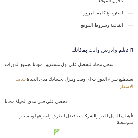
دخول الموقع
31-
نص الاتصال بقواعد البيانات علي الاستضافة nection string asp
استرجاع كلمة المرور
php
اتفاقية وشروط الموقع
32-
اضافة ملف بامتداد خاص بك علي الاستضافة mime types files
33-
الاعدادات المتقدمة Advanced settings
تعلم وادرس وانت بمكانك
34-
كيف تنقل الزوار الي موقع اخر من داخل الاستضافة domain redirect
سجل مجانا لتحصل علي اول مستويين مجانا بجميع الدورات
35-
اسماء الصفحات الافتراضية للصفحة الرئيسية لموقعك hosting
home page
تستطيع شراء الدورات اي وقت وتنزل بحسابك مدي الحياة
شاهد
الاسعار
مستوي رابع-الدومينات ونقل المواقع
36-
روت الموقع hosting root folder
تحصل علي فني مدي الحياة مجانا
37-
نظرة علي لوحة تحكم الاستضافة المشتركة godaddy hosting over
تأهيلك للعمل الحر والشركات بافضل الطرق واسرعها وباسعار
متوسطة
view
دعم فني مدي الحياة مجانا
38-
رفع الملفات علي الاستضافة file manager-ftp users