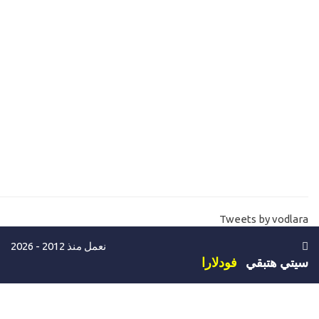
server
14-
ادارة المواقع- مساحة وحجم قواعد البيانات علي الاستضافة SQL
hosting database size
15-
ما هو باندويث المواقع والسيرفرات Websites -server bandwidth
16-
ما هي لوحة تحكم المواقع والاستضافات cpannel plesk vs whm
17-
تنصيب ويندوز سيرفر install windows server 2016
18-
تنصيب ويندوز سيرفر install windows server 2019
19-
كيفية شراء سيرفر خاص خطوة بخطوة حتي استلام السيرفر -للتجربة
Tweets by vodlara
فقط Buy windows VPS
نعمل منذ 2012 - 2026
20-
كيفية الاتصال والدخول علي السيرفر الخاص Connect vps
سيتي هتبقي
فودلارا
remotely
21-
شرح لوحة تحكم موقع السيرفرات Vps website control