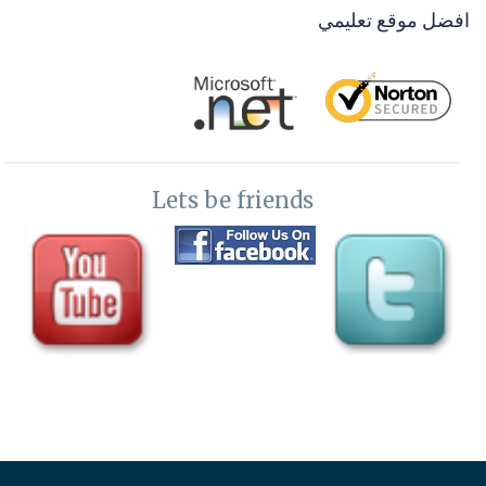
افضل موقع تعليمي
permissions
40-
شرح hosting IIS management
41-
معالجة مشكلة الموقع واقع وضغط الزوار للموقع واعادته للعمل
بسهولة
Lets be friends
42-
توصيل الدومين بملفات الاستضافة point domain to hosting files
43-
لغات البرمجة داخل الاستضافة prgrsmming languages
44-
مقدمة عن DNS overview
45-
اضافة وتعديل بيانات وربط دومين واستضافة DNS hosting
46-
استعادة ملف اعدادات موقعك DNS zone file import and export
47-
صنع تمبلت للهوست لتطبيق الاعدادات علي جميع الدومينات DNS
template
مستوي خامس-الدومينات ونقل المواقع