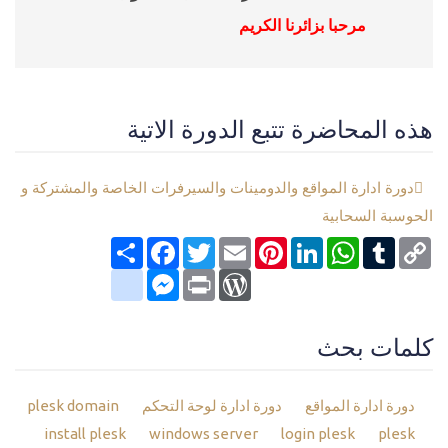
مرحبا بزائرنا الكريم
هذه المحاضرة تتبع الدورة الاتية
دورة ادارة المواقع والدومينات والسيرفرات الخاصة والمشتركة و
الحوسبة السحابية
Copy
Tumblr
WhatsApp
LinkedIn
Pinterest
Email
Twitter
انشر
Facebook
Link
google_bookmarks
Messenger
WordPress
Print
كلمات بحث
دورة ادارة المواقع
دورة ادارة لوحة التحكم
plesk domain
install plesk
windows server
login plesk
plesk