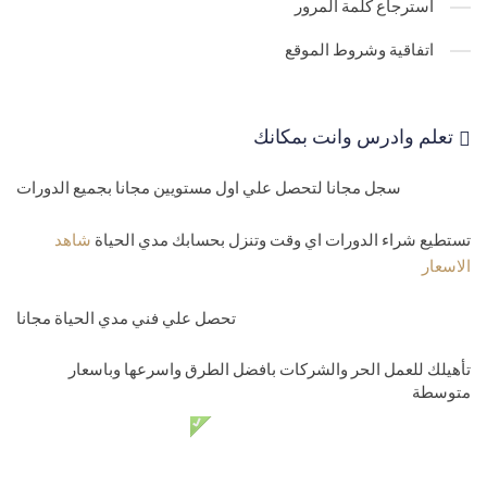
استرجاع كلمة المرور
php
اتفاقية وشروط الموقع
32-
اضافة ملف بامتداد خاص بك علي الاستضافة mime types files
33-
الاعدادات المتقدمة Advanced settings
تعلم وادرس وانت بمكانك
34-
كيف تنقل الزوار الي موقع اخر من داخل الاستضافة domain redirect
سجل مجانا لتحصل علي اول مستويين مجانا بجميع الدورات
35-
اسماء الصفحات الافتراضية للصفحة الرئيسية لموقعك hosting
home page
تستطيع شراء الدورات اي وقت وتنزل بحسابك مدي الحياة
شاهد
الاسعار
مستوي رابع-الدومينات ونقل المواقع
36-
روت الموقع hosting root folder
تحصل علي فني مدي الحياة مجانا
37-
نظرة علي لوحة تحكم الاستضافة المشتركة godaddy hosting over
تأهيلك للعمل الحر والشركات بافضل الطرق واسرعها وباسعار
متوسطة
view
دعم فني مدي الحياة مجانا
38-
رفع الملفات علي الاستضافة file manager-ftp users
39-
اعطاء صلاحيات للفولدرات برفع الملفات upload folders