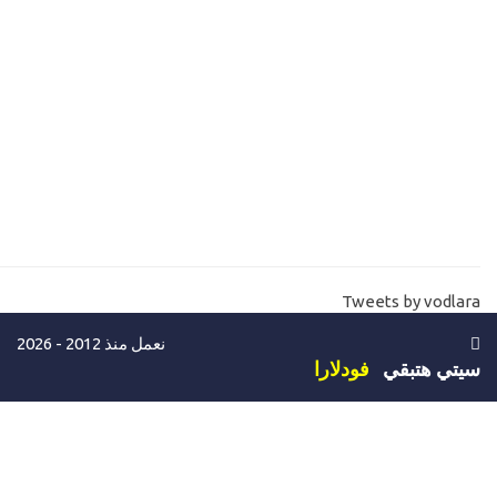
14-
ادارة المواقع- مساحة وحجم قواعد البيانات علي الاستضافة SQL
hosting database size
15-
ما هو باندويث المواقع والسيرفرات Websites -server bandwidth
16-
ما هي لوحة تحكم المواقع والاستضافات cpannel plesk vs whm
17-
تنصيب ويندوز سيرفر install windows server 2016
18-
تنصيب ويندوز سيرفر install windows server 2019
19-
كيفية شراء سيرفر خاص خطوة بخطوة حتي استلام السيرفر -للتجربة
Tweets by vodlara
فقط Buy windows VPS
نعمل منذ 2012 - 2026
20-
كيفية الاتصال والدخول علي السيرفر الخاص Connect vps
سيتي هتبقي
فودلارا
remotely
21-
شرح لوحة تحكم موقع السيرفرات Vps website control
22-
كيف اعرف معلومات اي موقع الكتروني علي الانترنت Whois domain