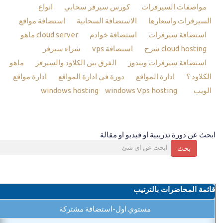
مواصفات السيرفرات
كورس سيرفر سحابي
انواع
السيرفرات واسعارها
الاستضافة السحابية
استضافة مواقع
استضافة سيرفرات
استضافة خوادم
cloud server ماهو
cloud hosting شرح
استضافة vps
شراء سيرفر
استضافة سيرفرات ويندوز
الفرق بين الكلاود والسيرفر
ماهو
الكلاود ؟
ادارة المواقع
دورة في ادارة المواقع
ادارة مواقع
الويب
windows hosting
windows Vps hosting
ابحث عن دورة تدريبية او فيديو او مقالة
بحث
قائمة المحاضرات بالترتيب
مستوي اول-استضافة مشتركة