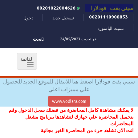
سيتي بقت فودلارا
00201022004626
00201110908853
تسجيل جديد
دخول
نسيت الباسورد
اخر تحديث 24/05/2023
بحث
القائمة
Toggle
navigation
سيتي بقت فودلارا اضغط هنا للانتقال للموقع الجديد للحصول
علي مميزات اعلي
www.vodlara.com
لا يمكنك مشاهدة كامل المحاضرة من فضلك سجل الدخول وقم
بتحميل المحاضرة علي جهازك لتشاهدها ببرنامج مشغل
المحاضرات
انت الان تشاهد جزء من المحاضرة الغير مجانية