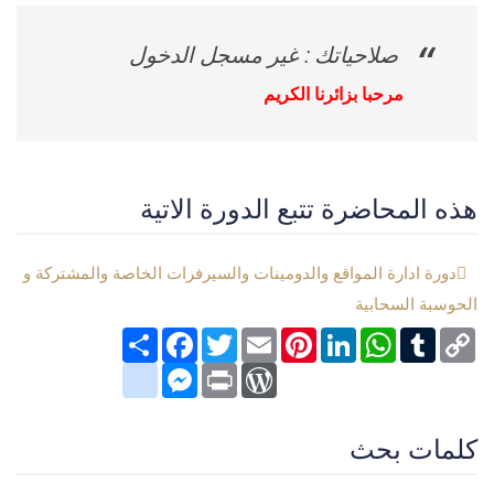
صلاحياتك : غير مسجل الدخول
مرحبا بزائرنا الكريم
هذه المحاضرة تتبع الدورة الاتية
دورة ادارة المواقع والدومينات والسيرفرات الخاصة والمشتركة و
الحوسبة السحابية
Copy
Tumblr
WhatsApp
LinkedIn
Pinterest
Email
Twitter
انشر
Facebook
Link
google_bookmarks
Messenger
WordPress
Print
كلمات بحث