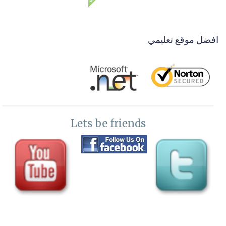
دعم فني مدي الحياة مجانا
38-
رفع الملفات علي الاستضافة file manager-ftp users
39-
اعطاء صلاحيات للفولدرات برفع الملفات upload folders
افضل موقع تعليمي
permissions
40-
شرح hosting IIS management
41-
معالجة مشكلة الموقع واقع وضغط الزوار للموقع واعادته للعمل
بسهولة
Lets be friends
42-
توصيل الدومين بملفات الاستضافة point domain to hosting files
43-
لغات البرمجة داخل الاستضافة prgrsmming languages
44-
مقدمة عن DNS overview
45-
اضافة وتعديل بيانات وربط دومين واستضافة DNS hosting
46-
استعادة ملف اعدادات موقعك DNS zone file import and export
47-
صنع تمبلت للهوست لتطبيق الاعدادات علي جميع الدومينات DNS