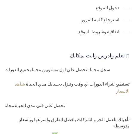
30-
رفع الملفات للموقع من برنامج رفع الملفات upload file ftp
دخول الموقع
31-
نص الاتصال بقواعد البيانات علي الاستضافة nection string asp
استرجاع كلمة المرور
php
اتفاقية وشروط الموقع
32-
اضافة ملف بامتداد خاص بك علي الاستضافة mime types files
33-
الاعدادات المتقدمة Advanced settings
تعلم وادرس وانت بمكانك
34-
كيف تنقل الزوار الي موقع اخر من داخل الاستضافة domain redirect
سجل مجانا لتحصل علي اول مستويين مجانا بجميع الدورات
35-
اسماء الصفحات الافتراضية للصفحة الرئيسية لموقعك hosting
home page
تستطيع شراء الدورات اي وقت وتنزل بحسابك مدي الحياة
شاهد
الاسعار
مستوي رابع-الدومينات ونقل المواقع
36-
روت الموقع hosting root folder
تحصل علي فني مدي الحياة مجانا
37-
نظرة علي لوحة تحكم الاستضافة المشتركة godaddy hosting over
تأهيلك للعمل الحر والشركات بافضل الطرق واسرعها وباسعار
متوسطة
view