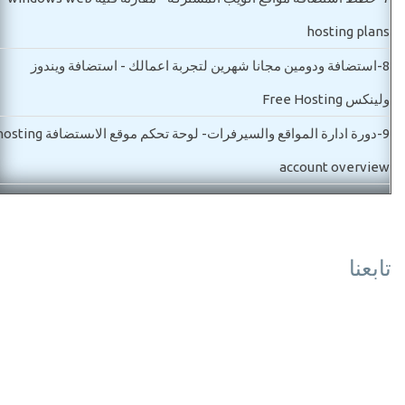
hosting plans
8-
استضافة ودومين مجانا شهرين لتجربة اعمالك - استضافة ويندوز
ولينكس Free Hosting
9-
دورة ادارة المواقع والسيرفرات- لوحة تحكم موقع الاىستضافة g
account overview
10-
مواصفات شراء سيرفر خاص للمواقع والتطبيقات VPS server
11-
ما هو ويندوز سيرفر ورخصة الاستخدام وما هو افضل اصدار ows
تابعنا
server
12-
شراء سيرفر خاص وأنواع السيرفرات واسعارها بالتفصيل buy vps
and dedicated server
مستوي ثاني-مواصفات وشراء استضافة