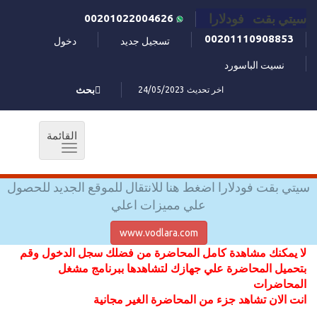
سيتي بقت فودلارا
00201022004626
00201110908853
تسجيل جديد
دخول
نسيت الباسورد
اخر تحديث 24/05/2023
بحث
القائمة
Toggle
navigation
سيتي بقت فودلارا اضغط هنا للانتقال للموقع الجديد للحصول
علي مميزات اعلي
www.vodlara.com
لا يمكنك مشاهدة كامل المحاضرة من فضلك سجل الدخول وقم
بتحميل المحاضرة علي جهازك لتشاهدها ببرنامج مشغل
المحاضرات
انت الان تشاهد جزء من المحاضرة الغير مجانية