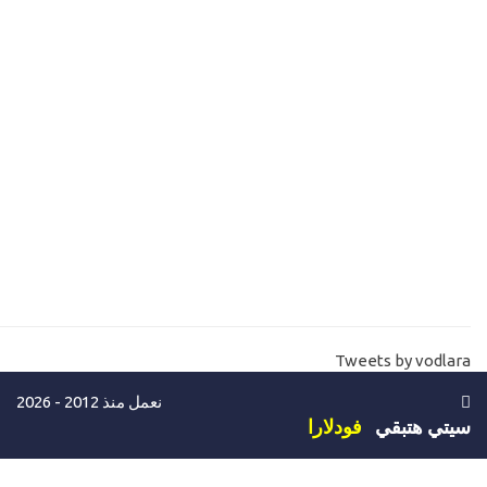
13-
الفرق بين السيرفر وسكوال سيرفر Windows Server and sql
server
14-
ادارة المواقع- مساحة وحجم قواعد البيانات علي الاستضافة SQL
hosting database size
15-
ما هو باندويث المواقع والسيرفرات Websites -server bandwidth
16-
ما هي لوحة تحكم المواقع والاستضافات cpannel plesk vs whm
17-
تنصيب ويندوز سيرفر install windows server 2016
18-
تنصيب ويندوز سيرفر install windows server 2019
19-
كيفية شراء سيرفر خاص خطوة بخطوة حتي استلام السيرفر -للتجربة
Tweets by vodlara
فقط Buy windows VPS
نعمل منذ 2012 - 2026
20-
كيفية الاتصال والدخول علي السيرفر الخاص Connect vps
سيتي هتبقي
فودلارا
remotely