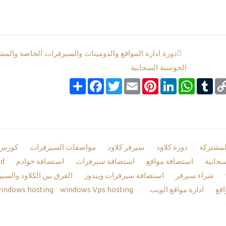
دورة ادارة المواقع والدومينات والسيرفرات الخاصة والمش
الحوسبة السحابية
Co
Tumblr
google_boo
WhatsApp
LinkedIn
Pinterest
Email
Twitter
انشر
Facebook
Li
لمشتركة
دورة كلاود
سيرفر كلاود
مواصفات السيرفرات
كورس 
سحابية
استضافة مواقع
استضافة سيرفرات
استضافة خوادم
ud
شراء سيرفر
استضافة سيرفرات ويندوز
الفرق بين الكلاود والسير
اقع
ادارة مواقع الويب
windows hosting
windows Vps hosting