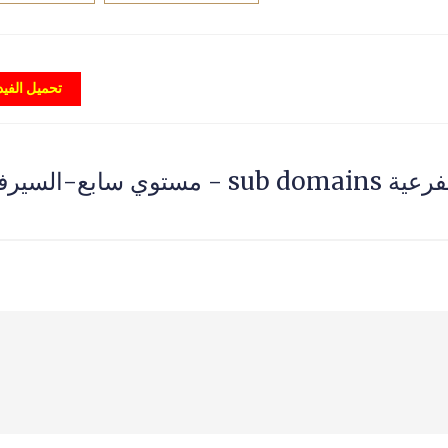
تحميل الفيد
انشاء عدد لا محدود من الدومينات الفرعية sub domains - مستوي سا