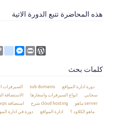
هذه المحاضرة تتبع الدورة الاتية
kmarks
py
Messenger
WordPress
Print
nk
كلمات بحث
دورة ادارة المواقع
sub domains
السيرفرات ا
سحابي
انواع السيرفرات واسعارها
الاستضافة ال
server ماهو
cloud hosting شرح
استضافة vps
ماهو الكلاود ؟
ادارة المواقع
دورة في ادارة المو