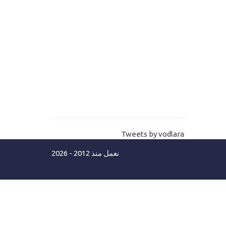
10-
مواصفات شراء سيرفر خاص للمواقع
والتطبيقات VPS server
11-
ما هو ويندوز سيرفر ورخصة الاستخدام
وما هو افضل اصدار Windows server
12-
شراء سيرفر خاص وأنواع السيرفرات
واسعارها بالتفصيل buy vps and
dedicated server
Tweets by vodlara
مستوي ثاني-مواصفات وشراء استضافة
نعمل منذ 2012 - 2026
13-
الفرق بين السيرفر وسكوال سيرفر
Windows Server and sql server
14-
ادارة المواقع- مساحة وحجم قواعد
البيانات علي الاستضافة SQL hosting