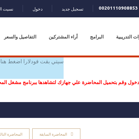
00201110908853
تسجيل جديد
دخول
نسيت ال
ات التدريبية
البرامج
أراء المشتركين
التفاصيل والسعر
سيتي بقت فودلارا اضغط هنا 
خول وقم بتحميل المحاضرة علي جهازك لتشاهدها ببرنامج مشغل ال
المحاضرة السابقة
المحاضرة التالي