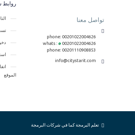
روابط س
الت
تواصل معنا
تسج
phone:
00201022004626
دخو
whats :
00201022004626
phone:
00201110908853
است
info@citystarit.com
اتف
الموقع
تعلم البرمجة كما في شركات البرمجة