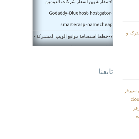
6-
مقارنة بين اسعار شركات الدومين
Godaddy-Bluehost-hostgator-
smarterasp-namecheap
تركة و
7-
خطط استضافة مواقع الويب المشتركة -
مقارنة فنية windows web hosting
plans
تابعنا
8-
استضافة ودومين مجانا شهرين لتجربة
اعمالك - استضافة ويندوز ولينكس Free
سيرفر
Hosting
clo
9-
دورة ادارة المواقع والسيرفرات- لوحة
فر
تحكم موقع الاىستضافة hosting account
overview