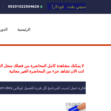
سيتي بقت فودلارا
00201022004626
الرئيسية
الدور
لا يمكنك مشاهدة كامل المحاضرة من فضلك سجل الد
انت الان تشاهد جزء من المحاضرة الغير مجانية
فكرة عمل ابديت للبرنامج كل فترة للعميل اونلاين updateble program idea