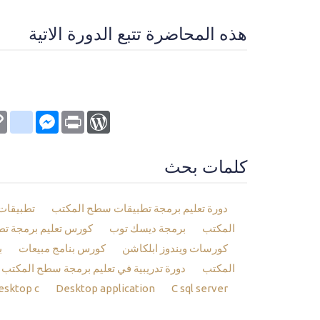
هذه المحاضرة تتبع الدورة الاتية
kmarks
py
Messenger
WordPress
Print
nk
كلمات بحث
دورة تعليم برمجة تطبيقات سطح المكتب
تطبيقات
المكتب
برمجة ديسك توب
كورس تعليم برمجة ت
كورسات ويندوز ابلكاشن
كورس بنامج مبيعات
ب
المكتب
دورة تدريبية في تعليم برمجة سطح المكتب
esktop c
Desktop application
C sql server