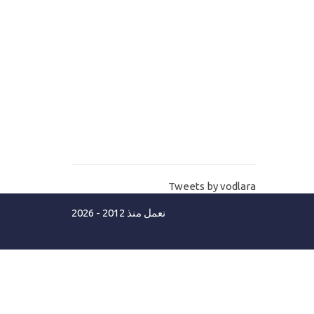
المكتب-شرح اداة الزر وكيفية عمل حدث
الزر Button desktop
مستوي ثاني
11-
تطبيقات سطح المكتب-الاختيارات
القائمة المنسدلة Desktop Combobox-
Listbox
12-
برمجة برامج سطح مكتب -اداة الصور
Tweets by vodlara
picture box
نعمل منذ 2012 - 2026
13-
تعليم برمجة تطبيقات سطح المكتب-
ادوات التعامل مع روابط الانترنت
labellink-Web browser
14-
تطبيقات سطح المكتب - مربع تنظيم