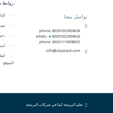
روابط س
الت
تواصل معنا
تسج
phone:
00201022004626
دخو
whats :
00201022004626
phone:
00201110908853
است
info@citystarit.com
اتف
الموقع
تعلم البرمجة كما في شركات البرمجة