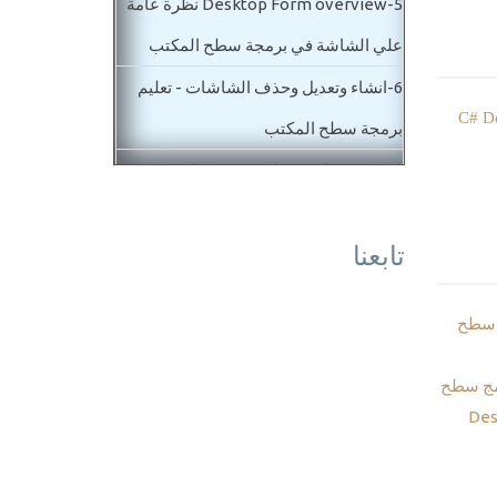
5-
Desktop Form overview نظرة عامة
علي الشاشة في برمجة سطح المكتب
6-
انشاء وتعديل وحذف الشاشات - تعليم
 برنامج مبيعات C# Desktop
برمجة سطح المكتب
7-
برمجة برامج سطح مكتب - كلاس
البروجرام وتغيير شاشة بداية المشروع
تابعنا
Program.Cs
8-
برمجة برامج سطح مكتب - خصائص
 سطح
الشاشة Form properties
9-
برمجة تطبيقات سطح المكتب - ادوات
مج سطح
الكتابة Desktop Label - Textbox
10-
دورة تعليم برمجة تطبيقات سطح