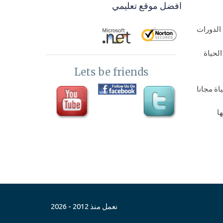
الادوات بالشاشة Groupbox-pannel
افضل موقع تعليمي
windows app
الدورات
15-
برمجة برامج سطح مكتب- الانتقال بين
لحياة
شاشات البرنامج والرجوع في برمجة
Lets be friends
سطح المكتب
ة مجانا
16-
برمجة تطبيقات سطح المكتب- رسائل
ا
التاكيد والتنبيهات Message box alerts
Csharp
اة مجانا
17-
تطبيقات سطح المكتب - بداية شغل
البيزنس والتفكير في تخزين القيم وعمل
عداد لفترة تجربيبية للبرنامج
نعمل منذ 2012 - 2026
18-
برمجة برامج سطح مكتب - توقع