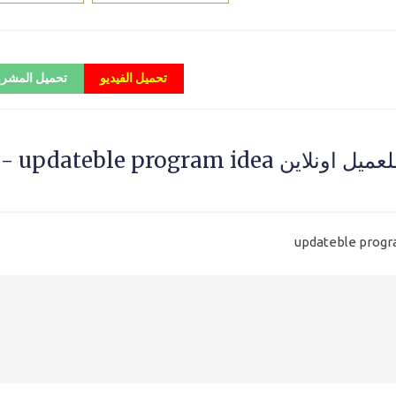
تحميل الفيديو
تحميل المشر
فكرة عمل ابديت للبرنامج كل فترة للعميل اونلاين updateble program idea -