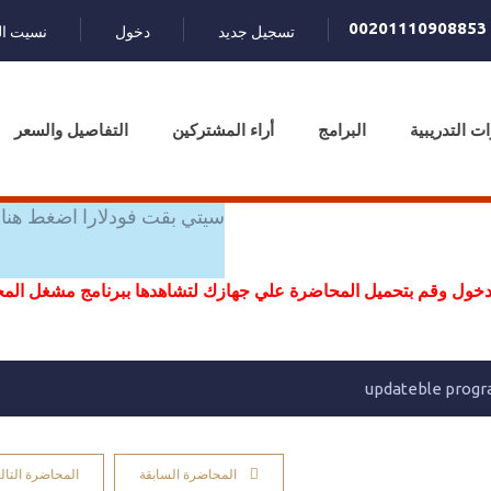
00201110908853
تسجيل جديد
دخول
نسيت ال
ات التدريبية
البرامج
أراء المشتركين
التفاصيل والسعر
سيتي بقت فودلارا اضغط هنا 
خول وقم بتحميل المحاضرة علي جهازك لتشاهدها ببرنامج مشغل ال
المحاضرة السابقة
المحاضرة التالي