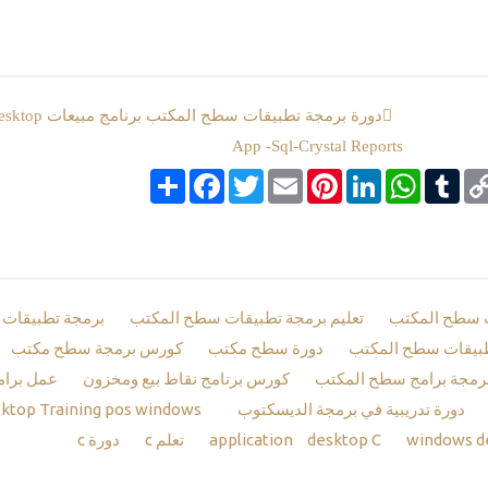
دورة برمجة تطبيقات سطح المكتب
App -Sql-Crystal Reports
Co
Tumblr
google_boo
WhatsApp
LinkedIn
Pinterest
Email
Twitter
انشر
Facebook
Li
 سطح المكتب
تعليم برمجة تطبيقات سطح المكتب
برمجة تطبيقات
طبيقات سطح المكتب
دورة سطح مكتب
كورس برمجة سطح مكتب
رمجة برامج سطح المكتب
كورس برنامج نقاط بيع ومخزون
عمل برا
دورة تدريبية في برمجة الديسكتوب
Desktop Training pos
windows
windows d
desktop C
application
تعلم c
دورة c