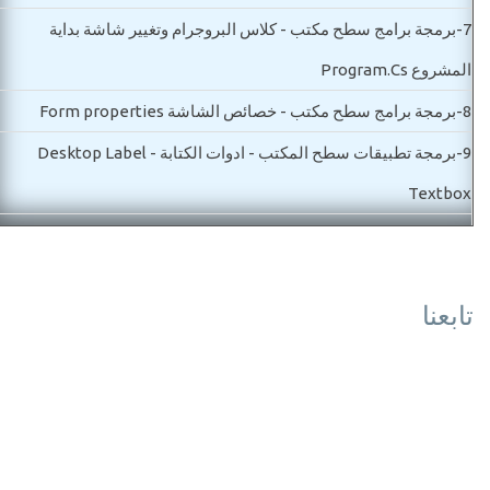
7-
برمجة برامج سطح مكتب - كلاس البروجرام وتغيير شاشة بداية
المشروع Program.Cs
8-
برمجة برامج سطح مكتب - خصائص الشاشة Form properties
9-
برمجة تطبيقات سطح المكتب - ادوات الكتابة Desktop Label -
Textbox
10-
دورة تعليم برمجة تطبيقات سطح المكتب-شرح اداة الزر وكيفية عمل
حدث الزر Button desktop
تابعنا
مستوي ثاني
11-
تطبيقات سطح المكتب-الاختيارات القائمة المنسدلة Desktop
Combobox-Listbox
12-
برمجة برامج سطح مكتب -اداة الصور picture box
13-
تعليم برمجة تطبيقات سطح المكتب- ادوات التعامل مع روابط الانترن