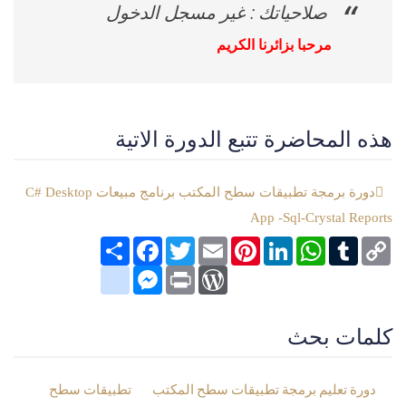
صلاحياتك : غير مسجل الدخول
مرحبا بزائرنا الكريم
هذه المحاضرة تتبع الدورة الاتية
دورة برمجة تطبيقات سطح المكتب برنامج مبيعات C# Desktop
App -Sql-Crystal Reports
Copy
Tumblr
WhatsApp
LinkedIn
Pinterest
Email
Twitter
انشر
Facebook
Link
google_bookmarks
Messenger
WordPress
Print
كلمات بحث
دورة تعليم برمجة تطبيقات سطح المكتب
تطبيقات سطح