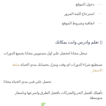
دخول الموقع
26-
تعليم برمجة تطبيقات سطح المكتب - جداول العملاء والموردين
استرجاع كلمة المرور
والموظفين
اتفاقية وشروط الموقع
Connection string sql and access
27-
28-
Class database انشاء كلاس داتابيز للاضافة والتعديل والحذف
تعلم وادرس وانت بمكانك
بالبرمجة الكائنية
29-
دورة تعليم برمجة تطبيقات سطح المكتب - اضافة الفروع بمنتهي
سجل مجانا لتحصل علي اول مستويين مجانا بجميع الدورات
السهولة بالفانكشن
تستطيع شراء الدورات اي وقت وتنزل بحسابك مدي الحياة
شاهد
الاسعار
30-
تعليم برمجة تطبيقات سطح المكتب - عرض الفروع للتعديل
31-
تعليم برمجة تطبيقات سطح المكتب - اظهار البيانات بسهولة بنفس
تحصل علي فني مدي الحياة مجانا
الشاشة DatagridView data
تأهيلك للعمل الحر والشركات بافضل الطرق واسرعها وباسعار
32-
برمجة تطبيقات سطح المكتب - التعديل والحذف للفروع ومعالجة
متوسطة
دعم فني مدي الحياة مجانا