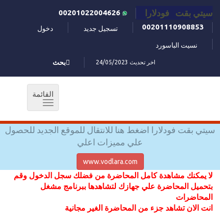
سيتي بقت فودلارا
00201022004626
00201110908853
تسجيل جديد
دخول
نسيت الباسورد
اخر تحديث 24/05/2023
بحث
القائمة
Toggle
navigation
سيتي بقت فودلارا اضغط هنا للانتقال للموقع الجديد للحصول
علي مميزات اعلي
www.vodlara.com
لا يمكنك مشاهدة كامل المحاضرة من فضلك سجل الدخول وقم
بتحميل المحاضرة علي جهازك لتشاهدها ببرنامج مشغل
المحاضرات
انت الان تشاهد جزء من المحاضرة الغير مجانية