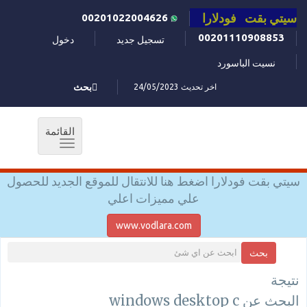
سيتي بقت فودلارا
00201022004626
00201110908853
تسجيل جديد
دخول
نسيت الباسورد
اخر تحديث 24/05/2023
بحث
القائمة
Toggle
navigation
سيتي بقت فودلارا اضغط هنا للانتقال للموقع الجديد للحصول
علي مميزات اعلي
www.vodlara.com
بحث
نتيجة
البحث عن windows desktop c