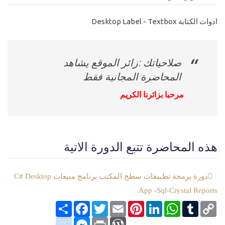
ادوات الكتابة Desktop Label - Textbox
صلاحياتك :زائر الموقع يشاهد
المحاضرة المجانية فقط
مرحبا بزائرنا الكريم
هذه المحاضرة تتبع الدورة الاتية
دورة برمجة تطبيقات سطح المكتب برنامج مبيعات C# Desktop
App -Sql-Crystal Reports
Copy
Tumblr
WhatsApp
LinkedIn
Pinterest
Email
Twitter
انشر
Facebook
Link
google_bookmarks
Messenger
WordPress
Print