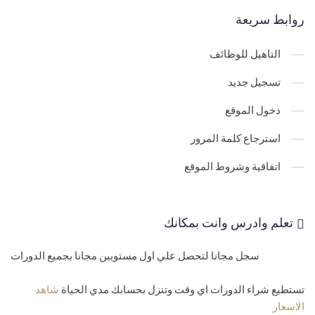
24-
روابط سريعة
برمجة تطبيقات سطح المكتب -جدول المنتجات سواء محلات او سوبر
ماركت او صيدلية او مطعم
التاهيل للوظائف
25-
تعليم برمجة تطبيقات سطح المكتب -جداول الماستر والديتلز لفواتير
تسجيل جديد
البيع والشراء والمرتجع
دخول الموقع
26-
تعليم برمجة تطبيقات سطح المكتب - جداول العملاء والموردين
استرجاع كلمة المرور
والموظفين
اتفاقية وشروط الموقع
Connection string sql and access
27-
28-
Class database انشاء كلاس داتابيز للاضافة والتعديل والحذف
تعلم وادرس وانت بمكانك
بالبرمجة الكائنية
29-
دورة تعليم برمجة تطبيقات سطح المكتب - اضافة الفروع بمنتهي
سجل مجانا لتحصل علي اول مستويين مجانا بجميع الدورات
السهولة بالفانكشن
تستطيع شراء الدورات اي وقت وتنزل بحسابك مدي الحياة
شاهد
الاسعار
30-
تعليم برمجة تطبيقات سطح المكتب - عرض الفروع للتعديل