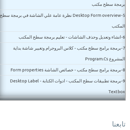
برمجة سطح مكتب
5-
Desktop Form overview نظرة عامة علي الشاشة في برمجة سطح
المكتب
6-
انشاء وتعديل وحذف الشاشات - تعليم برمجة سطح المكتب
7-
برمجة برامج سطح مكتب - كلاس البروجرام وتغيير شاشة بداية
المشروع Program.Cs
8-
برمجة برامج سطح مكتب - خصائص الشاشة Form properties
9-
برمجة تطبيقات سطح المكتب - ادوات الكتابة Desktop Label -
Textbox
10-
دورة تعليم برمجة تطبيقات سطح المكتب-شرح اداة الزر وكيفية عمل
حدث الزر Button desktop
تابعنا
مستوي ثاني