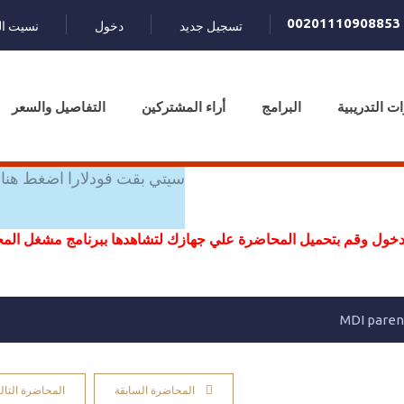
00201110908853
تسجيل جديد
دخول
نسيت ال
ات التدريبية
البرامج
أراء المشتركين
التفاصيل والسعر
سيتي بقت فودلارا اضغط هنا 
خول وقم بتحميل المحاضرة علي جهازك لتشاهدها ببرنامج مشغل ال
المحاضرة السابقة
المحاضرة التالي