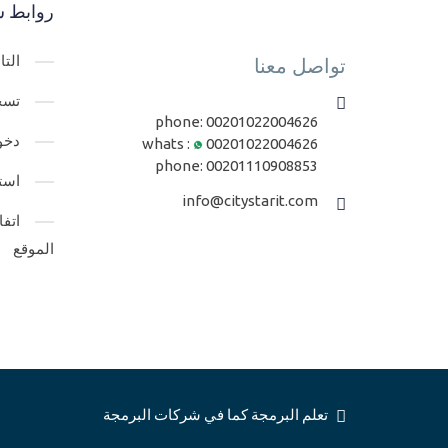
روابط س
الت
تواصل معنا
تسج
phone:
00201022004626
دخو
whats :
00201022004626
phone:
00201110908853
است
info@citystarit.com
اتف
الموقع
تعلم البرمجة كما في شركات البرمجة