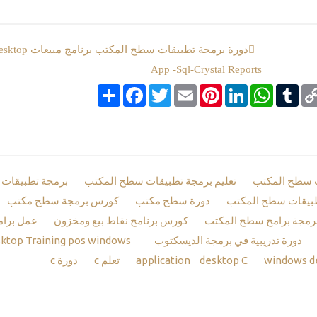
دورة برمجة تطبيقات سطح المكتب
App -Sql-Crystal Reports
Co
Tumblr
google_boo
WhatsApp
LinkedIn
Pinterest
Email
Twitter
انشر
Facebook
Li
 سطح المكتب
تعليم برمجة تطبيقات سطح المكتب
برمجة تطبيقات
طبيقات سطح المكتب
دورة سطح مكتب
كورس برمجة سطح مكتب
رمجة برامج سطح المكتب
كورس برنامج نقاط بيع ومخزون
عمل برا
دورة تدريبية في برمجة الديسكتوب
Desktop Training pos
windows
windows d
desktop C
application
تعلم c
دورة c