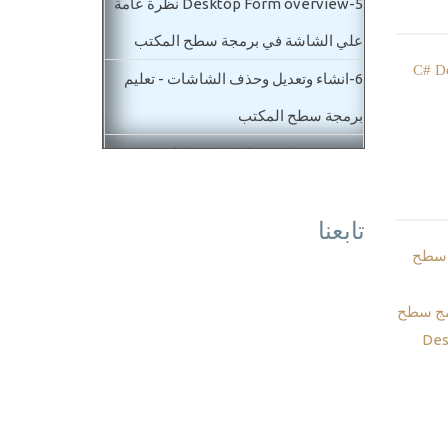
5-
Desktop Form overview نظرة عامة
علي الشاشة في برمجة سطح المكتب
 برنامج مبيعات C# Desktop
6-
انشاء وتعديل وحذف الشاشات - تعليم
برمجة سطح المكتب
7-
برمجة برامج سطح مكتب - كلاس
البروجرام وتغيير شاشة بداية المشروع
تابعنا
Program.Cs
 سطح
8-
برمجة برامج سطح مكتب - خصائص
الشاشة Form properties
مج سطح
9-
برمجة تطبيقات سطح المكتب - ادوات
الكتابة Desktop Label - Textbox
10-
دورة تعليم برمجة تطبيقات سطح