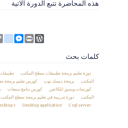
هذه المحاضرة تتبع الدورة الاتية
kmarks
py
Messenger
WordPress
Print
nk
كلمات بحث
دورة تعليم برمجة تطبيقات سطح المكتب
تطبيقات
المكتب
برمجة ديسك توب
كورس تعليم برمجة ت
كورسات ويندوز ابلكاشن
كورس بنامج مبيعات
ب
المكتب
دورة تدريبية في تعليم برمجة سطح المكتب
esktop c
Desktop application
C sql server