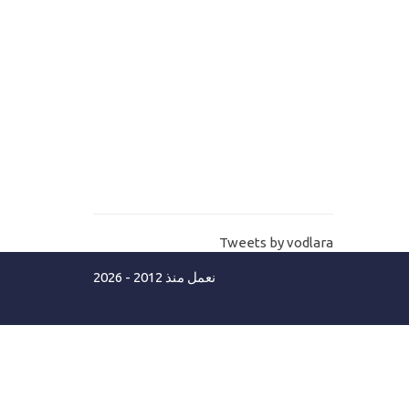
المكتب-شرح اداة الزر وكيفية عمل حدث
الزر Button desktop
مستوي ثاني
11-
تطبيقات سطح المكتب-الاختيارات
القائمة المنسدلة Desktop Combobox-
Listbox
12-
برمجة برامج سطح مكتب -اداة الصور
Tweets by vodlara
picture box
نعمل منذ 2012 - 2026
13-
تعليم برمجة تطبيقات سطح المكتب-
ادوات التعامل مع روابط الانترنت
labellink-Web browser
14-
تطبيقات سطح المكتب - مربع تنظيم