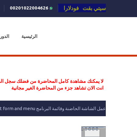
سيتي بقت فودلارا
00201022004626
الرئيسية
الدور
لا يمكنك مشاهدة كامل المحاضرة من فضلك سجل الد
انت الان تشاهد جزء من المحاضرة الغير مجانية
عمل الشاشة الحاضنة وقائمة البرنامج MDI parent form and menu