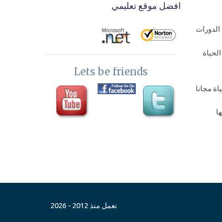
الادوات بالشاشة Groupbox-pannel
افضل موقع تعليمي
windows app
الدورات
15-
برمجة برامج سطح مكتب- الانتقال بين
لحياة
شاشات البرنامج والرجوع في برمجة
Lets be friends
سطح المكتب
ة مجانا
16-
برمجة تطبيقات سطح المكتب- رسائل
ا
التاكيد والتنبيهات Message box alerts
Csharp
اة مجانا
17-
تطبيقات سطح المكتب - بداية شغل
البيزنس والتفكير في تخزين القيم وعمل
عداد لفترة تجربيبية للبرنامج
نعمل منذ 2012 - 2026
18-
برمجة برامج سطح مكتب - توقع