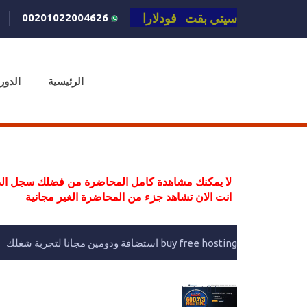
سيتي بقت فودلارا
00201022004626
الرئيسية
الدور
لا يمكنك مشاهدة كامل المحاضرة من فضلك سجل الد
انت الان تشاهد جزء من المحاضرة الغير مجانية
buy free hosting استضافة ودومين مجانا لتجربة شغلك