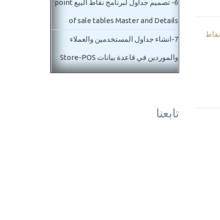
6-
تصميم جداول لبرنامج نقاط البيع point
of sale tables Master and Details
نقاط
7-
انشاء جداول المستخدمين والعملاء
والموردين في قاعدة بيانات Store-POS
Database
8-
بداية تصميم فاتورة مبيعات ومشتريات
تابعنا
POS master details
المستوي الثاني متوسط
9-
عمل جداول فاتورة مبيعات ومشتريات
وايضا مردود POS database designe
10-
برمجة جداول طرق الدفع في برنامج
نقاط البيع والمخازن POS