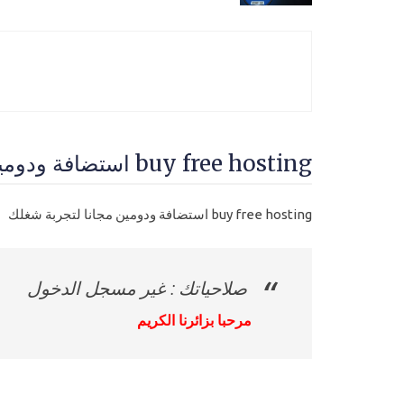
buy free hosting استضافة ودومين مجانا لتجربة شغلك - مستوي سابع-محترف
buy free hosting استضافة ودومين مجانا لتجربة شغلك
صلاحياتك : غير مسجل الدخول
مرحبا بزائرنا الكريم