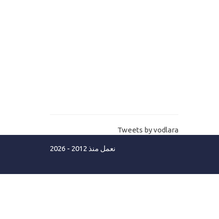
11-
انشاء جدول حسابات الصندوق Store
Box table
12-
انشاء جدول هام للغاية في اعدادات
عامة Program setting table
13-
انشاء جداول الصلاحيات للمستخدمين
لنظام نقاط البيع
14-
شراء تمبلت وثيم لنظام نقاط البيع
Tweets by vodlara
POS template
نعمل منذ 2012 - 2026
15-
اضافة التمبلت خطوة بخطوة Add pos
templat part 1
16-
اضافة التمبلت خطوة بخطوة Add pos
templat part 2