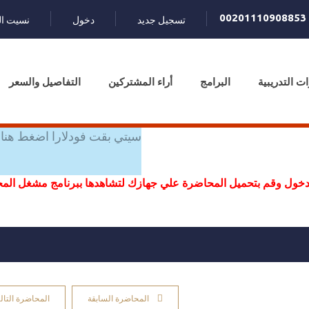
00201110908853
تسجيل جديد
دخول
نسيت ال
ات التدريبية
البرامج
أراء المشتركين
التفاصيل والسعر
سيتي بقت فودلارا اضغط هنا 
خول وقم بتحميل المحاضرة علي جهازك لتشاهدها ببرنامج مشغل ال
المحاضرة السابقة
المحاضرة التالي