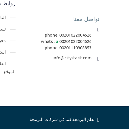
روابط س
الت
تواصل معنا
تسج
phone:
00201022004626
دخو
whats :
00201022004626
phone:
00201110908853
است
info@citystarit.com
اتف
الموقع
تعلم البرمجة كما في شركات البرمجة