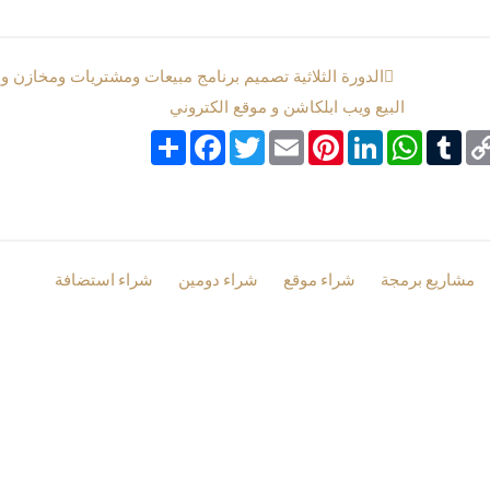
الدورة الثلاثية تصميم برنامج مبيعات ومشتريات ومخازن و
البيع ويب ابلكاشن و موقع الكتروني
Co
Tumblr
google_boo
WhatsApp
LinkedIn
Pinterest
Email
Twitter
انشر
Facebook
Li
مشاريع برمجة
شراء موقع
شراء دومين
شراء استضافة