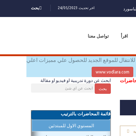
اخر تحديث 24/05/2023
بحث
باسورد
اقرأ
تواصل معنا
للانتقال للموقع الجديد للحصول علي مميزات اعلي
www.vodlara.com
محاضرات
ابحث عن دورة تدريبية او فيديو او مقالة
بحث
قائمة المحاضرات بالترتيب
المستوي الاول للمبتدئين
ة