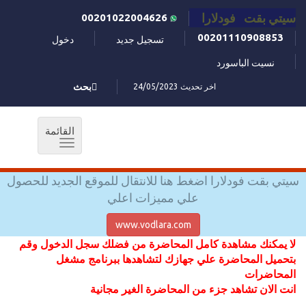
سيتي بقت فودلارا
00201022004626
00201110908853
تسجيل جديد
دخول
نسيت الباسورد
اخر تحديث 24/05/2023
بحث
القائمة
Toggle
navigation
سيتي بقت فودلارا اضغط هنا للانتقال للموقع الجديد للحصول
علي مميزات اعلي
www.vodlara.com
لا يمكنك مشاهدة كامل المحاضرة من فضلك سجل الدخول وقم
بتحميل المحاضرة علي جهازك لتشاهدها ببرنامج مشغل
المحاضرات
انت الان تشاهد جزء من المحاضرة الغير مجانية