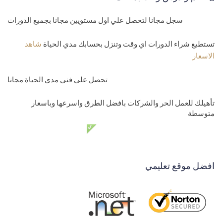
41-
شاشة التحويلات بين المخازن وفروع الشركة Point of sale
سجل مجانا لتحصل علي اول مستويين مجانا بجميع الدورات
42-
انشاء شاشة ارجاع المبيعات للعميل POS sales back
تستطيع شراء الدورات اي وقت وتنزل بحسابك مدي الحياة
شاهد
43-
انشاء شاشة ارجاع المشتريات للموردين Point of sale
الاسعار
44-
عمل فانكشن كاملة لحساب كمية المخزون من جميع الجداول في
تحصل علي فني مدي الحياة مجانا
برنامج Point of sale
45-
تقارير المنتجات بسهولة POs reorts
تأهيلك للعمل الحر والشركات بافضل الطرق واسرعها وباسعار
متوسطة
46-
انشاء تقارير المبيعات وتفاصيل المبيعات POS reports
دعم فني مدي الحياة مجانا
47-
انشاء تقاريرالمشتريات وحركات POS reports
المستوي الخامس محترف
افضل موقع تعليمي
48-
عمل شاشة تسجيل الدخول للادمن والموقع
49-
برمجة شاشة حساب الصندوق والخزينة POS
50-
انشاء تقارير حساب الصندوق والخزينة