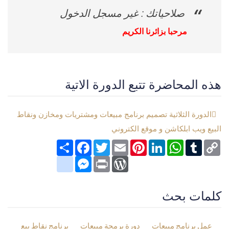
صلاحياتك : غير مسجل الدخول
مرحبا بزائرنا الكريم
هذه المحاضرة تتبع الدورة الاتية
الدورة الثلاثية تصميم برنامج مبيعات ومشتريات ومخازن ونقاط
البيع ويب ابلكاشن و موقع الكتروني
Copy
Tumblr
WhatsApp
LinkedIn
Pinterest
Email
Twitter
انشر
Facebook
Link
google_bookmarks
Messenger
WordPress
Print
كلمات بحث
عمل برنامج مبيعات
دورة برمجة مبيعات
برنامج نقاط بيع