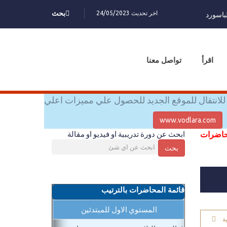
اخر تحديث 24/05/2023
بحث
باسورد
اقرأ
تواصل معنا
للانتقال للموقع الجديد للحصول علي مميزات اعلي
www.vodlara.com
محاضرات
ابحث عن دورة تدريبية او فيديو او مقالة
بحث
قائمة المحاضرات بالترتيب
المستوي الاول للمبتدئين
ة