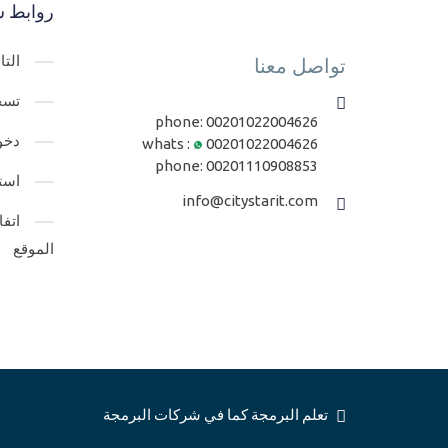
روابط س
الت
تواصل معنا
تسج
phone:
00201022004626
دخو
whats :
00201022004626
phone:
00201110908853
است
info@citystarit.com
اتف
الموقع
تعلم البرمجة كما في شركات البرمجة