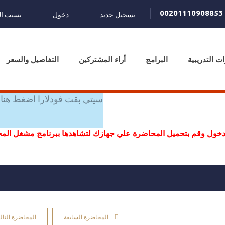
00201110908853
تسجيل جديد
دخول
نسيت ال
ات التدريبية
البرامج
أراء المشتركين
التفاصيل والسعر
سيتي بقت فودلارا اضغط هنا 
خول وقم بتحميل المحاضرة علي جهازك لتشاهدها ببرنامج مشغل ال
المحاضرة السابقة
المحاضرة التالي