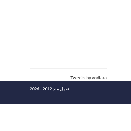
11-
انشاء جدول حسابات الصندوق Store
Box table
12-
انشاء جدول هام للغاية في اعدادات
عامة Program setting table
13-
انشاء جداول الصلاحيات للمستخدمين
لنظام نقاط البيع
14-
شراء تمبلت وثيم لنظام نقاط البيع
Tweets by vodlara
POS template
نعمل منذ 2012 - 2026
15-
اضافة التمبلت خطوة بخطوة Add pos
templat part 1
16-
اضافة التمبلت خطوة بخطوة Add pos
templat part 2