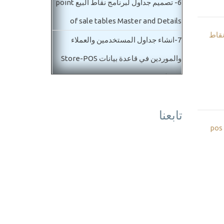
6-
تصميم جداول لبرنامج نقاط البيع point
of sale tables Master and Details
نقاط
7-
انشاء جداول المستخدمين والعملاء
والموردين في قاعدة بيانات Store-POS
Database
8-
بداية تصميم فاتورة مبيعات ومشتريات
تابعنا
POS master details
po
المستوي الثاني متوسط
9-
عمل جداول فاتورة مبيعات ومشتريات
وايضا مردود POS database designe
10-
برمجة جداول طرق الدفع في برنامج
نقاط البيع والمخازن POS