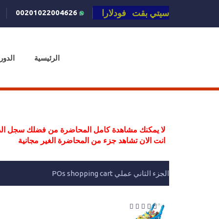
سيتي بقت فودلارا
00201022004626
الرئيسية
الدور
لا يمكنك مشاهدة كامل المحاضرة من فضلك سجل الد
انت الان تشاهد جزء من المحاضرة الغير مجانية
الجزء الثاني عملي POs shopping cart