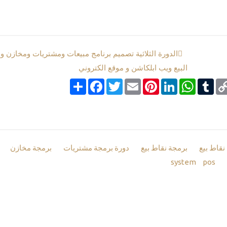
الدورة الثلاثية تصميم برنامج مبيعات ومشتريات ومخازن و
البيع ويب ابلكاشن و موقع الكتروني
Co
Tumblr
google_boo
WhatsApp
LinkedIn
Pinterest
Email
Twitter
انشر
Facebook
Li
نقاط بيع
برمجة نقاط بيع
دورة برمجة مشتريات
برمجة مخازن
system
pos