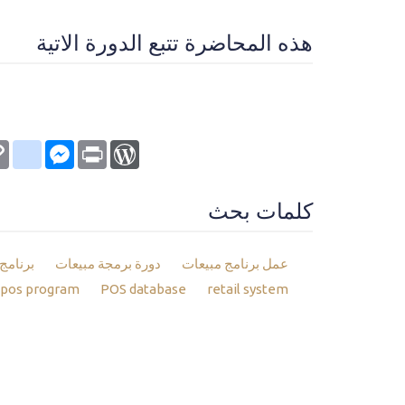
هذه المحاضرة تتبع الدورة الاتية
kmarks
py
Messenger
WordPress
Print
nk
كلمات بحث
عمل برنامج مبيعات
دورة برمجة مبيعات
برنامج 
pos program
POS database
retail system