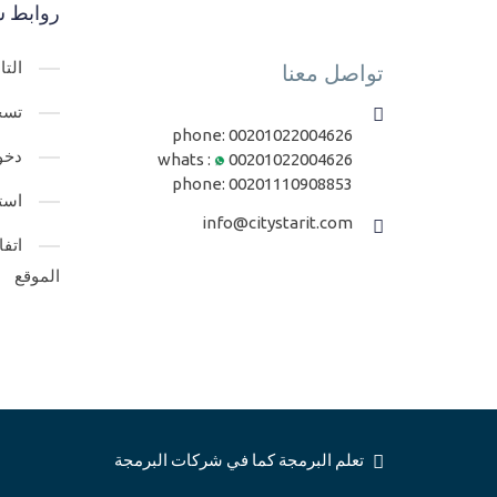
روابط س
الت
تواصل معنا
تسج
phone:
00201022004626
دخو
whats :
00201022004626
phone:
00201110908853
است
info@citystarit.com
اتف
الموقع
تعلم البرمجة كما في شركات البرمجة