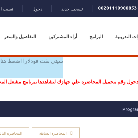
00201110908853
تسجيل جديد
دخول
نسيت ال
ات التدريبية
البرامج
أراء المشتركين
التفاصيل والسعر
سيتي بقت فودلارا اضغط هنا 
خول وقم بتحميل المحاضرة علي جهازك لتشاهدها ببرنامج مشغل ال
المحاضرة السابقة
المحاضرة التالي