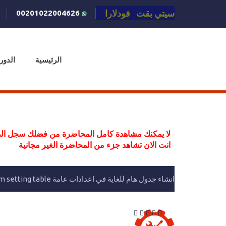
سيتي بقت فودلارا
00201022004626
الرئيسية
الدور
لا يمكنك مشاهدة كامل المحاضرة من فضلك سجل الد
انت الان تشاهد جزء من المحاضرة الغير مجانية
انشاء جدول هام للغاية في اعدادات عامة Program setting table