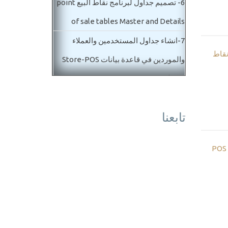
6-
تصميم جداول لبرنامج نقاط البيع point
of sale tables Master and Details
7-
انشاء جداول المستخدمين والعملاء
نقاط
والموردين في قاعدة بيانات Store-POS
Database
8-
بداية تصميم فاتورة مبيعات ومشتريات
تابعنا
POS master details
المستوي الثاني متوسط
POS
9-
عمل جداول فاتورة مبيعات ومشتريات
وايضا مردود POS database designe
10-
برمجة جداول طرق الدفع في برنامج
نقاط البيع والمخازن POS