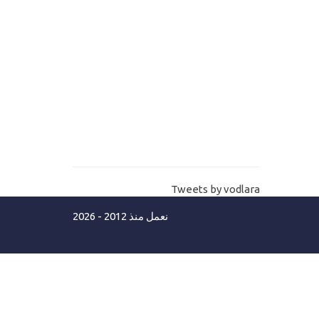
11-
انشاء جدول حسابات الصندوق Store
Box table
12-
انشاء جدول هام للغاية في اعدادات
عامة Program setting table
13-
انشاء جداول الصلاحيات للمستخدمين
لنظام نقاط البيع
14-
شراء تمبلت وثيم لنظام نقاط البيع
Tweets by vodlara
POS template
نعمل منذ 2012 - 2026
15-
اضافة التمبلت خطوة بخطوة Add pos
templat part 1
16-
اضافة التمبلت خطوة بخطوة Add pos
templat part 2