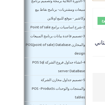
1-
الدورة الثلاثية برمجة وتصميم برنامج
مبيعات ومشتريات- برنامج نقاط بيع
وكاشير - موقع للبيع اونلاين
وع
2-
شرح اساسيات برامج Point of sale
3-
تصميم قاعدة بيانات برنامج المبيعات
Pr - المستوي الثاني
والمخازن POS(point of sale) Database
design
4-
انشاء جداول فروع الشركة POS Sql
server DataBase
5-
تصميم جداول مخازن الشركة
والمنتجات والوحدات POS -Products
tables