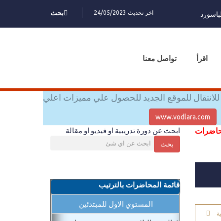
اخر تحديث 24/05/2023
بحث
باسورد
اقرأ
تواصل معنا
للانتقال للموقع الجديد للحصول علي مميزات اعلي
www.vodlara.com
محاضرات
ابحث عن دورة تدريبية او فيديو او مقالة
بحث
قائمة المحاضرات بالترتيب
المستوي الاول للمبتدئين
ة