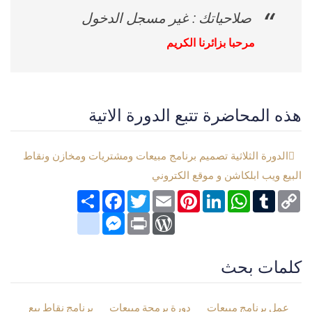
صلاحياتك : غير مسجل الدخول
مرحبا بزائرنا الكريم
هذه المحاضرة تتبع الدورة الاتية
الدورة الثلاثية تصميم برنامج مبيعات ومشتريات ومخازن ونقاط
البيع ويب ابلكاشن و موقع الكتروني
Copy
Tumblr
WhatsApp
LinkedIn
Pinterest
Email
Twitter
انشر
Facebook
Link
google_bookmarks
Messenger
WordPress
Print
كلمات بحث
عمل برنامج مبيعات
دورة برمجة مبيعات
برنامج نقاط بيع