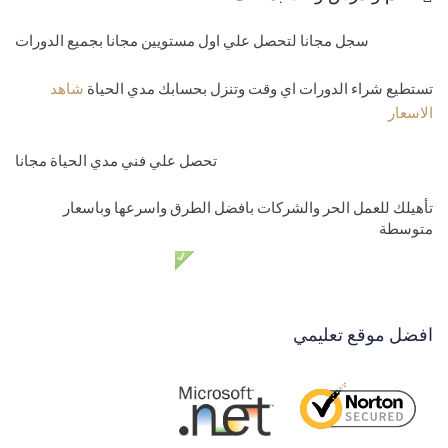
41-
شاشة التحويلات بين المخازن وفروع الشركة Point of sale
سجل مجانا لتحصل علي اول مستويين مجانا بجميع الدورات
42-
انشاء شاشة ارجاع المبيعات للعميل POS sales back
تستطيع شراء الدورات اي وقت وتنزل بحسابك مدي الحياة
شاهد
43-
انشاء شاشة ارجاع المشتريات للموردين Point of sale
الاسعار
44-
عمل فانكشن كاملة لحساب كمية المخزون من جميع الجداول في
تحصل علي فني مدي الحياة مجانا
برنامج Point of sale
45-
تقارير المنتجات بسهولة POs reorts
تأهيلك للعمل الحر والشركات بافضل الطرق واسرعها وباسعار
متوسطة
46-
انشاء تقارير المبيعات وتفاصيل المبيعات POS reports
دعم فني مدي الحياة مجانا
47-
انشاء تقاريرالمشتريات وحركات POS reports
المستوي الخامس محترف
افضل موقع تعليمي
48-
عمل شاشة تسجيل الدخول للادمن والموقع
49-
برمجة شاشة حساب الصندوق والخزينة POS
50-
انشاء تقارير حساب الصندوق والخزينة