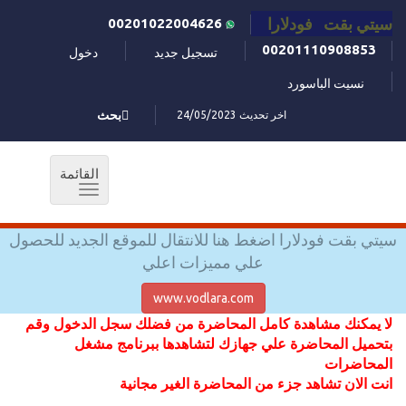
سيتي بقت فودلارا
00201022004626
00201110908853
تسجيل جديد
دخول
نسيت الباسورد
اخر تحديث 24/05/2023
بحث
القائمة
Toggle
navigation
سيتي بقت فودلارا اضغط هنا للانتقال للموقع الجديد للحصول
علي مميزات اعلي
www.vodlara.com
لا يمكنك مشاهدة كامل المحاضرة من فضلك سجل الدخول وقم
بتحميل المحاضرة علي جهازك لتشاهدها ببرنامج مشغل
المحاضرات
انت الان تشاهد جزء من المحاضرة الغير مجانية