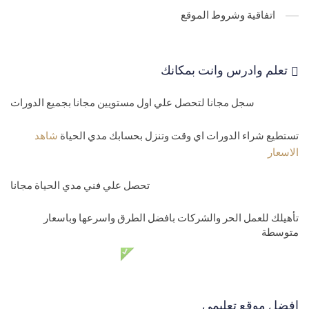
اتفاقية وشروط الموقع
Api)
29-
تعليم تطبيقات اندرويد Xamarin android toast - Alert Dialog
تعلم وادرس وانت بمكانك
messages
المستوي الثالث-متوسط
سجل مجانا لتحصل علي اول مستويين مجانا بجميع الدورات
30-
استهداف اصدار اندرويد Xamarin target android version
تستطيع شراء الدورات اي وقت وتنزل بحسابك مدي الحياة
شاهد
الاسعار
31-
تحويل موقع الي تطبيق اندرويد convert website to android app
32-
انشاء الشاشات للزامرين والانتقال بينهمCreate android screens
تحصل علي فني مدي الحياة مجانا
33-
نقل البيانات بين الشاشات Android transfer data
تأهيلك للعمل الحر والشركات بافضل الطرق واسرعها وباسعار
متوسطة
34-
تعلم برمجة اندرويد مشروع ذكرني بالطلبات والمشاوير-عمل
دعم فني مدي الحياة مجانا
الشاشات
35-
تعلم برمجة اندرويد مشروع ذكرني بالطلبات والمشاوير- حفظ الطلبا
افضل موقع تعليمي