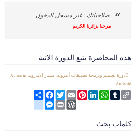
صلاحياتك : غير مسجل الدخول
مرحبا بزائرنا الكريم
هذه المحاضرة تتبع الدورة الاتية
دورة تصميم وبرمجة تطبيقات أندرويد- مسار الاندرويد Xamarin
Android
Copy
Tumblr
WhatsApp
LinkedIn
Pinterest
Email
Twitter
انشر
Facebook
Link
google_bookmarks
Messenger
WordPress
Print
كلمات بحث