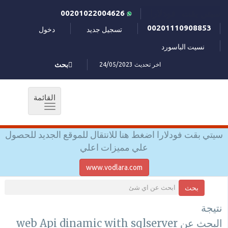
سيتي بقت فودلارا
00201022004626
00201110908853
تسجيل جديد
دخول
نسيت الباسورد
اخر تحديث 24/05/2023
بحث
القائمة
Toggle
navigation
سيتي بقت فودلارا اضغط هنا للانتقال للموقع الجديد للحصول
علي مميزات اعلي
www.vodlara.com
بحث
نتيجة
البحث عن web Api dinamic with sqlserver