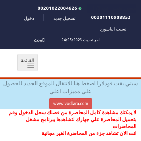
سيتي بقت فودلارا
00201022004626
00201110908853
تسجيل جديد
دخول
نسيت الباسورد
اخر تحديث 24/05/2023
بحث
القائمة
Toggle
navigation
سيتي بقت فودلارا اضغط هنا للانتقال للموقع الجديد للحصول
علي مميزات اعلي
www.vodlara.com
لا يمكنك مشاهدة كامل المحاضرة من فضلك سجل الدخول وقم
بتحميل المحاضرة علي جهازك لتشاهدها ببرنامج مشغل
المحاضرات
انت الان تشاهد جزء من المحاضرة الغير مجانية