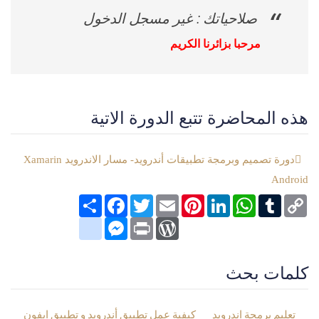
صلاحياتك : غير مسجل الدخول
مرحبا بزائرنا الكريم
هذه المحاضرة تتبع الدورة الاتية
دورة تصميم وبرمجة تطبيقات أندرويد- مسار الاندرويد Xamarin
Android
Copy
Tumblr
WhatsApp
LinkedIn
Pinterest
Email
Twitter
انشر
Facebook
Link
google_bookmarks
Messenger
WordPress
Print
كلمات بحث
تعليم برمجة اندرويد
كيفية عمل تطبيق أندرويد و تطبيق ايفون