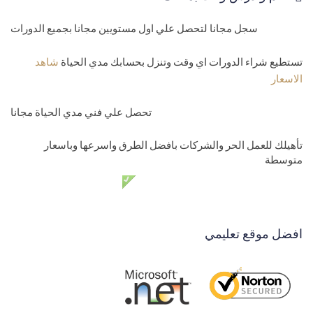
messages
المستوي الثالث-متوسط
سجل مجانا لتحصل علي اول مستويين مجانا بجميع الدورات
30-
استهداف اصدار اندرويد Xamarin target android version
تستطيع شراء الدورات اي وقت وتنزل بحسابك مدي الحياة
شاهد
الاسعار
31-
تحويل موقع الي تطبيق اندرويد convert website to android app
32-
انشاء الشاشات للزامرين والانتقال بينهمCreate android screens
تحصل علي فني مدي الحياة مجانا
33-
نقل البيانات بين الشاشات Android transfer data
تأهيلك للعمل الحر والشركات بافضل الطرق واسرعها وباسعار
متوسطة
34-
تعلم برمجة اندرويد مشروع ذكرني بالطلبات والمشاوير-عمل
دعم فني مدي الحياة مجانا
الشاشات
35-
تعلم برمجة اندرويد مشروع ذكرني بالطلبات والمشاوير- حفظ الطلبا
افضل موقع تعليمي
36-
تعلم برمجة اندرويد مشروع ذكرني بالطلبات -عرض وحل مشكلة
الطلبات
37-
برمجة تطبيقات الاندرويد - مشروع ذكرني بالطلبات والمشاوير-اضافة