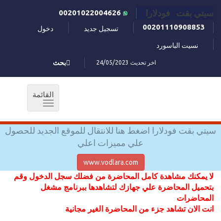
سيتي بقت فودلارا
00201022004626
00201110908853
تسجيل جديد
دخول
نسيت الباسورد
اخر تحديث 24/05/2023
بحث
القائمة
Toggle
navigation
سيتي بقت فودلارا اضغط هنا للانتقال للموقع الجديد للحصول
علي مميزات اعلي
www.vodlara.com
لا يمكنك مشاهدة كامل المحاضرة من فضلك سجل الدخول وقم
بتحميل المحاضرة علي جهازك لتشاهدها ببرنامج مشغل
المحاضرات
انت الان تشاهد جزء من المحاضرة الغير مجانية