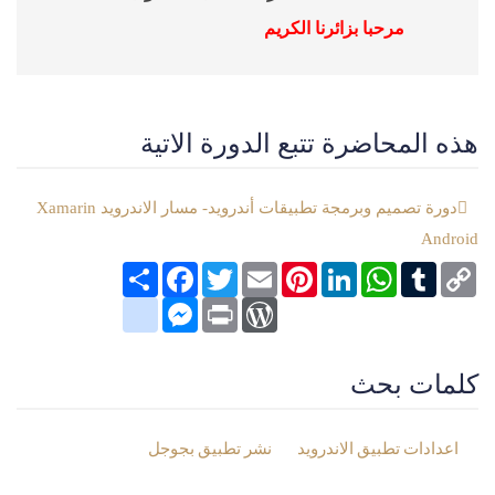
مرحبا بزائرنا الكريم
هذه المحاضرة تتبع الدورة الاتية
دورة تصميم وبرمجة تطبيقات أندرويد- مسار الاندرويد Xamarin
Android
Copy
Tumblr
WhatsApp
LinkedIn
Pinterest
Email
Twitter
انشر
Facebook
Link
google_bookmarks
Messenger
WordPress
Print
كلمات بحث
اعدادات تطبيق الاندرويد
نشر تطبيق بجوجل