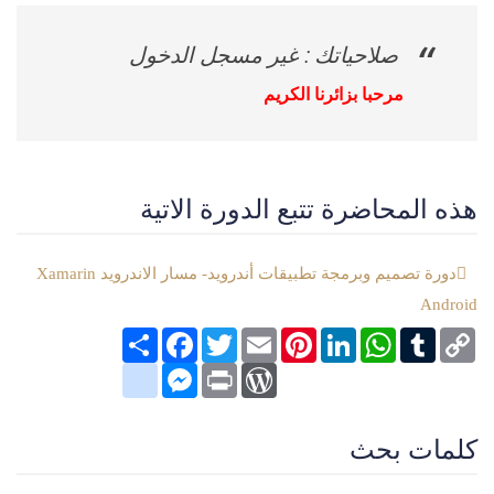
صلاحياتك : غير مسجل الدخول
مرحبا بزائرنا الكريم
هذه المحاضرة تتبع الدورة الاتية
دورة تصميم وبرمجة تطبيقات أندرويد- مسار الاندرويد Xamarin
Android
Copy
Tumblr
WhatsApp
LinkedIn
Pinterest
Email
Twitter
انشر
Facebook
Link
google_bookmarks
Messenger
WordPress
Print
كلمات بحث