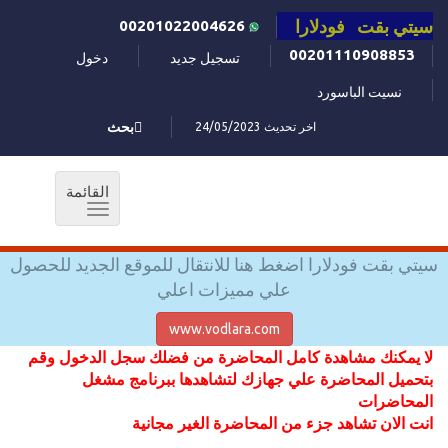
سيتي بقت فودلارا
00201022004626
00201110908853
تسجيل جديد
دخول
نسيت الباسورد
اخر تحديث 24/05/2023
بحث
القائمة
Toggle
navigation
سيتي بقت فودلارا اضغط هنا للانتقال للموقع الجديد للحصول
علي مميزات اعلي
www.vodlara.com
لا يمكنك مشاهدة كامل المحاضرة من فضلك سجل الدخول وقم
بتحميل المحاضرة علي جهازك لتشاهدها ببرنامج مشغل
المحاضرات
انت الان تشاهد جزء من المحاضرة الغير مجانية