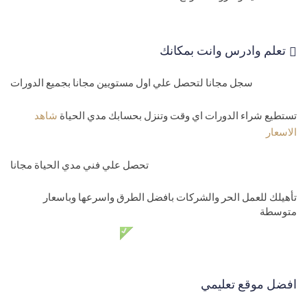
Api)
29-
تعليم تطبيقات اندرويد Xamarin android toast - Alert Dialog
تعلم وادرس وانت بمكانك
messages
المستوي الثالث-متوسط
سجل مجانا لتحصل علي اول مستويين مجانا بجميع الدورات
30-
استهداف اصدار اندرويد Xamarin target android version
تستطيع شراء الدورات اي وقت وتنزل بحسابك مدي الحياة
شاهد
الاسعار
31-
تحويل موقع الي تطبيق اندرويد convert website to android app
32-
انشاء الشاشات للزامرين والانتقال بينهمCreate android screens
تحصل علي فني مدي الحياة مجانا
33-
نقل البيانات بين الشاشات Android transfer data
تأهيلك للعمل الحر والشركات بافضل الطرق واسرعها وباسعار
متوسطة
34-
تعلم برمجة اندرويد مشروع ذكرني بالطلبات والمشاوير-عمل
دعم فني مدي الحياة مجانا
الشاشات
35-
تعلم برمجة اندرويد مشروع ذكرني بالطلبات والمشاوير- حفظ الطلبا
افضل موقع تعليمي
36-
تعلم برمجة اندرويد مشروع ذكرني بالطلبات -عرض وحل مشكلة