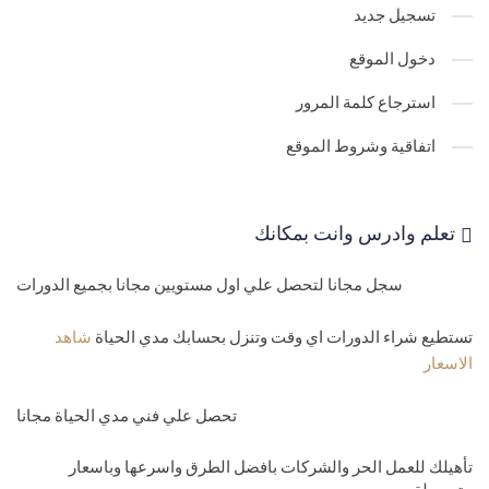
32-
دورة Sql -جدول العملاء والمرودين للمنتجات customers
تسجيل جديد
مستوي رابع-متوسط
دخول الموقع
33-
كورس Sql - طريقة المحترفين في الاختيار بشكل محترف وقوي وبدو
استرجاع كلمة المرور
اي اخطاء وفي دقيقة
اتفاقية وشروط الموقع
34-
دورة Sql - انشاء جداول SQL Views
35-
تعليم قواعد البيانات - فيو المنتجات داخل مخازن ا
تعلم وادرس وانت بمكانك
Views products
سجل مجانا لتحصل علي اول مستويين مجانا بجميع الدورات
36-
دورة sql - ترتيب البيانات تنازليا وتصاعديا SQL server Select order
by-desc-asc
تستطيع شراء الدورات اي وقت وتنزل بحسابك مدي الحياة
شاهد
الاسعار
37-
كيفية استعلام عن اول السجلات واخ
Select top
تحصل علي فني مدي الحياة مجانا
38-
كورس Sql- شرح العلاقات بين الجداول Sql select inner join-left
تأهيلك للعمل الحر والشركات بافضل الطرق واسرعها وباسعار