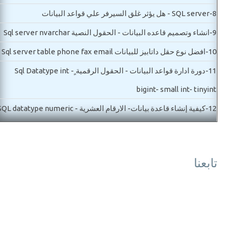
8-
SQL server - هل يؤثر غلق السيرفر علي قواعد البيانات
9-
انشاء وتصميم قاعده البيانات - الحقول النصية Sql server nvarchar
10-
افضل نوع حقل داتابيز للبيانات Sql server table phone fax email
11-
دورة ادارة قواعد البيانات - الحقول الرقمية ٍSql Datatype int -
bigint- small int- tinyint
12-
كيفية إنشاء قاعدة بيانات- الارقام العشرية SQL datatype numeric
decimal- float
13-
دورة Sql - فكرة العلاقات بين الجداول SQL Relations idea
تابعنا
مستوي ثاني-اساسيات قاعدة البيانات
14-
SQLServer Date time اساسيات قواعد البيانات - شرح جميع انواع
التاريخ والوقت
15-
SQL Datatype nvarchar - varchar - char اساسيات قواعد البيان