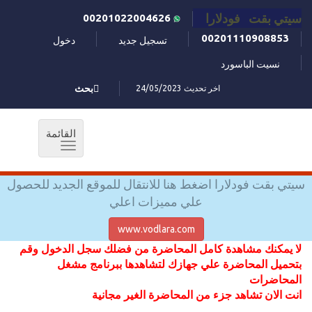
سيتي بقت فودلارا
00201022004626
00201110908853
تسجيل جديد
دخول
نسيت الباسورد
اخر تحديث 24/05/2023
بحث
القائمة
Toggle
navigation
سيتي بقت فودلارا اضغط هنا للانتقال للموقع الجديد للحصول
علي مميزات اعلي
www.vodlara.com
لا يمكنك مشاهدة كامل المحاضرة من فضلك سجل الدخول وقم
بتحميل المحاضرة علي جهازك لتشاهدها ببرنامج مشغل
المحاضرات
انت الان تشاهد جزء من المحاضرة الغير مجانية