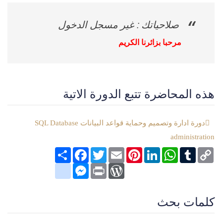
صلاحياتك : غير مسجل الدخول
مرحبا بزائرنا الكريم
هذه المحاضرة تتبع الدورة الاتية
دورة ادارة وتصميم وحماية قواعد البيانات SQL Database
administration
Copy
Tumblr
WhatsApp
LinkedIn
Pinterest
Email
Twitter
انشر
Facebook
Link
google_bookmarks
Messenger
WordPress
Print
كلمات بحث