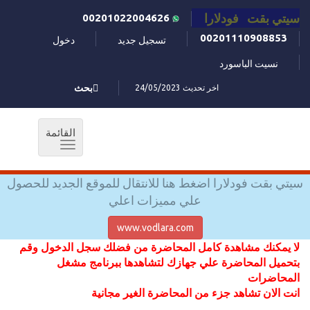
سيتي بقت فودلارا
00201022004626
00201110908853
تسجيل جديد
دخول
نسيت الباسورد
اخر تحديث 24/05/2023
بحث
القائمة
Toggle
navigation
سيتي بقت فودلارا اضغط هنا للانتقال للموقع الجديد للحصول
علي مميزات اعلي
www.vodlara.com
لا يمكنك مشاهدة كامل المحاضرة من فضلك سجل الدخول وقم
بتحميل المحاضرة علي جهازك لتشاهدها ببرنامج مشغل
المحاضرات
انت الان تشاهد جزء من المحاضرة الغير مجانية