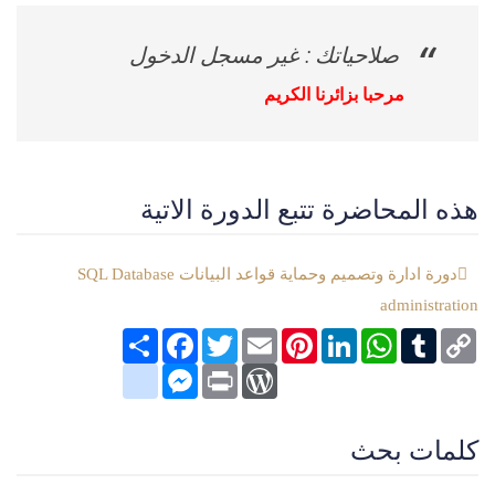
صلاحياتك : غير مسجل الدخول
مرحبا بزائرنا الكريم
هذه المحاضرة تتبع الدورة الاتية
دورة ادارة وتصميم وحماية قواعد البيانات SQL Database
administration
Copy
Tumblr
WhatsApp
LinkedIn
Pinterest
Email
Twitter
انشر
Facebook
Link
google_bookmarks
Messenger
WordPress
Print
كلمات بحث