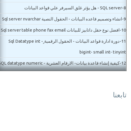
8-
SQL server - هل يؤثر غلق السيرفر علي قواعد البيانات
9-
انشاء وتصميم قاعده البيانات - الحقول النصية Sql server nvarchar
10-
افضل نوع حقل داتابيز للبيانات Sql server table phone fax email
11-
دورة ادارة قواعد البيانات - الحقول الرقمية ٍSql Datatype int -
bigint- small int- tinyint
12-
كيفية إنشاء قاعدة بيانات- الارقام العشرية SQL datatype numeric
decimal- float
13-
دورة Sql - فكرة العلاقات بين الجداول SQL Relations idea
تابعنا
مستوي ثاني-اساسيات قاعدة البيانات
14-
SQLServer Date time اساسيات قواعد البيانات - شرح جميع انواع
التاريخ والوقت
15-
SQL Datatype nvarchar - varchar - char اساسيات قواعد البيان