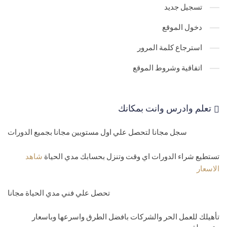
32-
دورة Sql -جدول العملاء والمرودين للمنتجات customers
تسجيل جديد
مستوي رابع-متوسط
دخول الموقع
33-
كورس Sql - طريقة المحترفين في الاختيار بشكل محترف وقوي وبدو
استرجاع كلمة المرور
اي اخطاء وفي دقيقة
اتفاقية وشروط الموقع
34-
دورة Sql - انشاء جداول SQL Views
35-
تعليم قواعد البيانات - فيو المنتجات داخل مخازن ا
تعلم وادرس وانت بمكانك
Views products
سجل مجانا لتحصل علي اول مستويين مجانا بجميع الدورات
36-
دورة sql - ترتيب البيانات تنازليا وتصاعديا SQL server Select order
by-desc-asc
تستطيع شراء الدورات اي وقت وتنزل بحسابك مدي الحياة
شاهد
الاسعار
37-
كيفية استعلام عن اول السجلات واخ
Select top
تحصل علي فني مدي الحياة مجانا
38-
كورس Sql- شرح العلاقات بين الجداول Sql select inner join-left
تأهيلك للعمل الحر والشركات بافضل الطرق واسرعها وباسعار