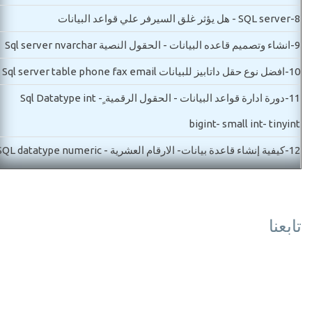
8-
SQL server - هل يؤثر غلق السيرفر علي قواعد البيانات
9-
انشاء وتصميم قاعده البيانات - الحقول النصية Sql server nvarchar
10-
افضل نوع حقل داتابيز للبيانات Sql server table phone fax email
11-
دورة ادارة قواعد البيانات - الحقول الرقمية ٍSql Datatype int -
bigint- small int- tinyint
12-
كيفية إنشاء قاعدة بيانات- الارقام العشرية SQL datatype numeric
decimal- float
13-
دورة Sql - فكرة العلاقات بين الجداول SQL Relations idea
تابعنا
مستوي ثاني-اساسيات قاعدة البيانات
14-
SQLServer Date time اساسيات قواعد البيانات - شرح جميع انواع
التاريخ والوقت
15-
SQL Datatype nvarchar - varchar - char اساسيات قواعد البيان