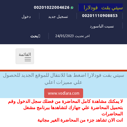
سيتي بقت فودلارا
00201022004626
00201110908853
تسجيل جديد
دخول
نسيت الباسورد
اخر تحديث 24/05/2023
بحث
القائمة
Toggle
navigation
سيتي بقت فودلارا اضغط هنا للانتقال للموقع الجديد للحصول
علي مميزات اعلي
www.vodlara.com
لا يمكنك مشاهدة كامل المحاضرة من فضلك سجل الدخول وقم
بتحميل المحاضرة علي جهازك لتشاهدها ببرنامج مشغل
المحاضرات
انت الان تشاهد جزء من المحاضرة الغير مجانية