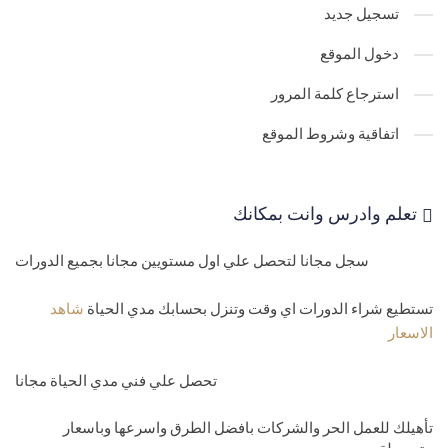
32-
دورة Sql -جدول العملاء والمرودين للمنتجات customers
تسجيل جديد
مستوي رابع-متوسط
دخول الموقع
33-
كورس Sql - طريقة المحترفين في الاختيار بشكل محترف وقوي وبدو
استرجاع كلمة المرور
اي اخطاء وفي دقيقة
اتفاقية وشروط الموقع
34-
دورة Sql - انشاء جداول SQL Views
35-
تعليم قواعد البيانات - فيو المنتجات داخل مخازن ا
تعلم وادرس وانت بمكانك
Views products
سجل مجانا لتحصل علي اول مستويين مجانا بجميع الدورات
36-
دورة sql - ترتيب البيانات تنازليا وتصاعديا SQL server Select order
by-desc-asc
تستطيع شراء الدورات اي وقت وتنزل بحسابك مدي الحياة
شاهد
الاسعار
37-
كيفية استعلام عن اول السجلات واخ
Select top
تحصل علي فني مدي الحياة مجانا
38-
كورس Sql- شرح العلاقات بين الجداول Sql select inner join-left
تأهيلك للعمل الحر والشركات بافضل الطرق واسرعها وباسعار