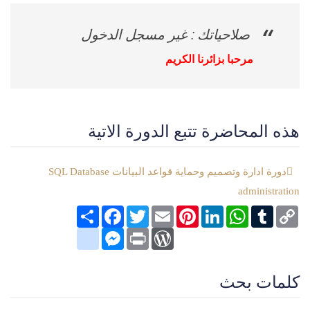
صلاحياتك : غير مسجل الدخول
مرحبا بزائرنا الكريم
هذه المحاضرة تتبع الدورة الاتية
دورة ادارة وتصميم وحماية قواعد البيانات SQL Database
administration
Copy
Tumblr
WhatsApp
LinkedIn
Pinterest
Email
Twitter
انشر
Facebook
Link
google_bookmarks
Messenger
WordPress
Print
كلمات بحث