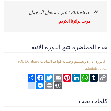
صلاحياتك : غير مسجل الدخول
مرحبا بزائرنا الكريم
هذه المحاضرة تتبع الدورة الاتية
دورة ادارة وتصميم وحماية قواعد البيانات SQL Database
administration
Copy
Tumblr
WhatsApp
LinkedIn
Pinterest
Email
Twitter
انشر
Facebook
Link
google_bookmarks
Messenger
WordPress
Print
كلمات بحث