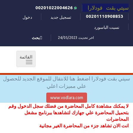
سيتي بقت فودلارا
00201022004626
00201110908853
تسجيل جديد
دخول
نسيت الباسورد
اخر تحديث 24/05/2023
بحث
القائمة
Toggle
navigation
سيتي بقت فودلارا اضغط هنا للانتقال للموقع الجديد للحصول
علي مميزات اعلي
www.vodlara.com
لا يمكنك مشاهدة كامل المحاضرة من فضلك سجل الدخول وقم
بتحميل المحاضرة علي جهازك لتشاهدها ببرنامج مشغل
المحاضرات
انت الان تشاهد جزء من المحاضرة الغير مجانية