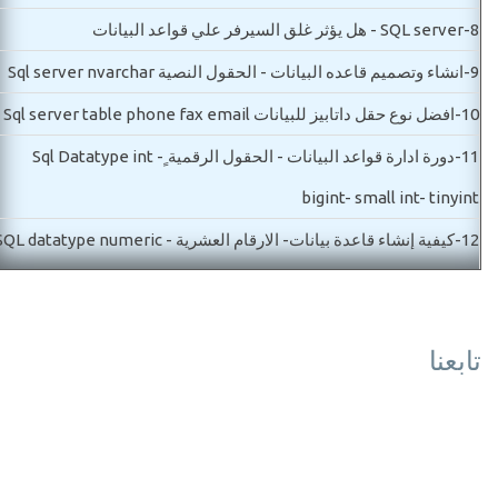
8-
SQL server - هل يؤثر غلق السيرفر علي قواعد البيانات
9-
انشاء وتصميم قاعده البيانات - الحقول النصية Sql server nvarchar
10-
افضل نوع حقل داتابيز للبيانات Sql server table phone fax email
11-
دورة ادارة قواعد البيانات - الحقول الرقمية ٍSql Datatype int -
bigint- small int- tinyint
12-
كيفية إنشاء قاعدة بيانات- الارقام العشرية SQL datatype numeric
decimal- float
13-
دورة Sql - فكرة العلاقات بين الجداول SQL Relations idea
تابعنا
مستوي ثاني-اساسيات قاعدة البيانات
14-
SQLServer Date time اساسيات قواعد البيانات - شرح جميع انواع
التاريخ والوقت
15-
SQL Datatype nvarchar - varchar - char اساسيات قواعد البيان