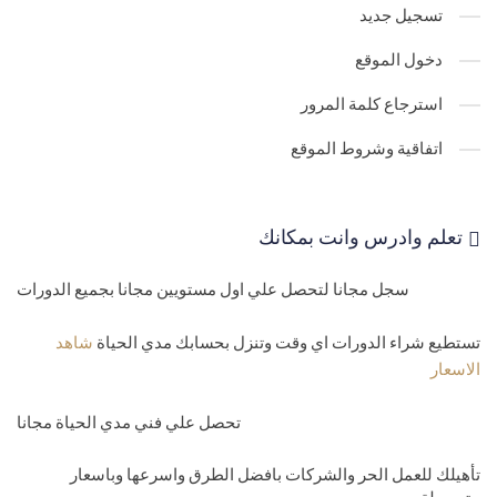
32-
دورة Sql -جدول العملاء والمرودين للمنتجات customers
تسجيل جديد
مستوي رابع-متوسط
دخول الموقع
33-
كورس Sql - طريقة المحترفين في الاختيار بشكل محترف وقوي وبدو
استرجاع كلمة المرور
اي اخطاء وفي دقيقة
اتفاقية وشروط الموقع
34-
دورة Sql - انشاء جداول SQL Views
35-
تعليم قواعد البيانات - فيو المنتجات داخل مخازن ا
تعلم وادرس وانت بمكانك
Views products
سجل مجانا لتحصل علي اول مستويين مجانا بجميع الدورات
36-
دورة sql - ترتيب البيانات تنازليا وتصاعديا SQL server Select order
by-desc-asc
تستطيع شراء الدورات اي وقت وتنزل بحسابك مدي الحياة
شاهد
الاسعار
37-
كيفية استعلام عن اول السجلات واخ
Select top
تحصل علي فني مدي الحياة مجانا
38-
كورس Sql- شرح العلاقات بين الجداول Sql select inner join-left
تأهيلك للعمل الحر والشركات بافضل الطرق واسرعها وباسعار