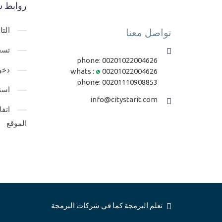
روابط س
الت
تواصل معنا
تسج
phone:
00201022004626
دخو
whats :
00201022004626
phone:
00201110908853
است
info@citystarit.com
اتف
الموقع
تعلم البرمجة كما في شركات البرمجة