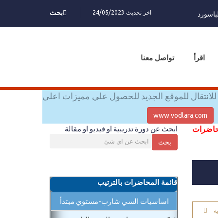
اخر تحديث 24/05/2023
بحث
باسورد
اقرأ
تواصل معنا
للانتقال للموقع الجديد للحصول علي مميزات اعلي
www.vodlara.com
محاضرات
ابحث عن دورة تدريبية او فيديو او مقالة
بحث
قائمة المحاضرات بالترتيب
اساسيات السي شارب-مستوي مبتدأ
ة