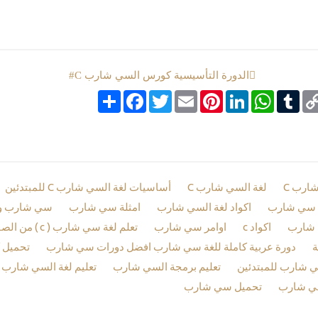
الدورة التأسيسية كورس السي شارب C#
Co
Tumblr
google_boo
WhatsApp
LinkedIn
Pinterest
Email
Twitter
انشر
Facebook
Li
ارب C
لغة السي شارب C
أساسيات لغة السي شارب C للمبتدئين
ة سي شارب
اكواد لغة السي شارب
امثلة سي شارب
سي شارب وي
 شارب
اكواد c
اوامر سي شارب
تعلم لغة سي شارب ( c
ة
دورة عربية كاملة للغة سي شارب افضل دورات سي شارب
ي شارب للمبتدئين
تعليم برمجة السي شارب
تعليم لغة السي شارب
ي شارب
تحميل سي شارب