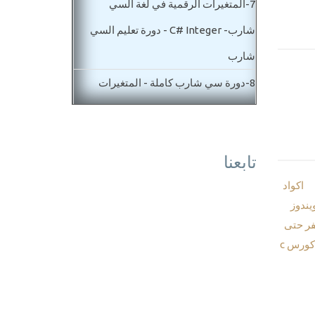
7-
المتغيرات الرقمية في لغة السي
شارب- C# Integer - دورة تعليم السي
شارب
8-
دورة سي شارب كاملة - المتغيرات
الكسور العشرية C# float decimal
9-
الدورة التاسيسية في تعليم C# -ملخص
تابعنا
رموز لغة السي شارب C# operators
اكواد
عمليات حسابية-مستوي مبتدأ
ندوز
10-
العمليات الحسابية في برمجة لغة
 ) من الصفر حتى
السي شارب C#
تحميل كورس c
11-
الفرق بين متغيرات لغة السي شارب
C# Double - float - decimal