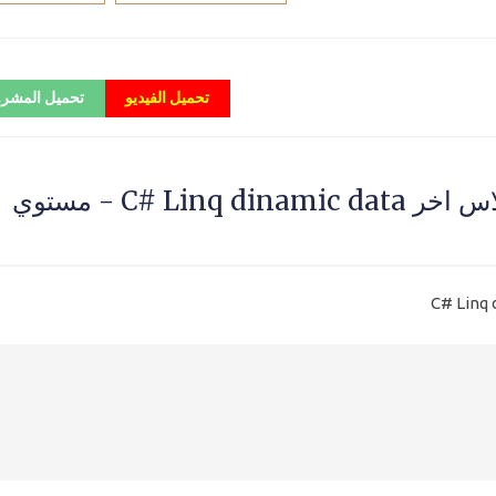
تحميل الفيديو
تحميل المشر
عرض البيانات بطريقة دينامك من كلاس اخر C# Linq dinamic data - مستوي