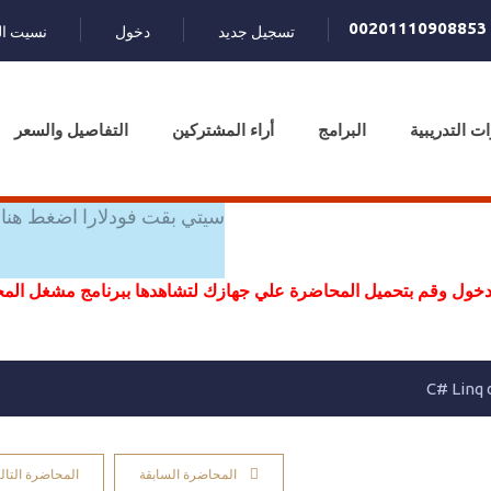
00201110908853
تسجيل جديد
دخول
نسيت ال
ات التدريبية
البرامج
أراء المشتركين
التفاصيل والسعر
سيتي بقت فودلارا اضغط هنا 
خول وقم بتحميل المحاضرة علي جهازك لتشاهدها ببرنامج مشغل ال
المحاضرة السابقة
المحاضرة التالي