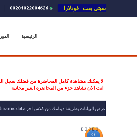
سيتي بقت فودلارا
00201022004626
الرئيسية
الدور
لا يمكنك مشاهدة كامل المحاضرة من فضلك سجل الد
انت الان تشاهد جزء من المحاضرة الغير مجانية
عرض البيانات بطريقة دينامك من كلاس اخر C# Linq dinamic data