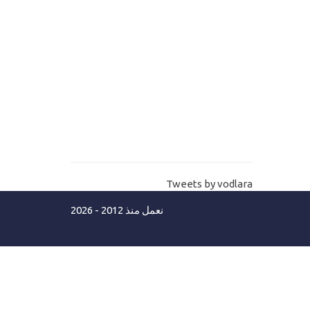
12-
دورة تعليم لغة السي شارب C# -
التحويل بين المتغيرات بطريقة امنة 100
بالمائة
13-
تحويل بين متغيرات من نوع Bool
C# breackpoint - trace error
14-
الدورة التاسيسية لتعليم لغة السي شارب
- تتبع الاخطاء
Tweets by vodlara
15-
قاعدة اذا البرمجية في لغة السي
نعمل منذ 2012 - 2026
شارب C# if
16-
شرح لوب في لغة السي شارب C#
For loop
17-
شرح لوب في لغة السي شارب C#