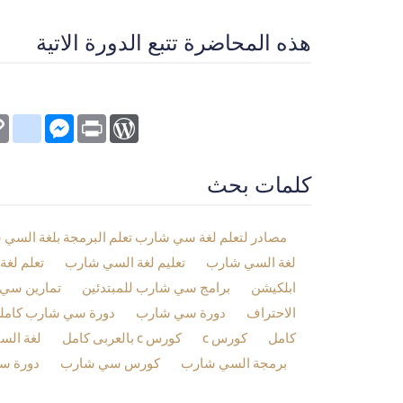
هذه المحاضرة تتبع الدورة الاتية
kmarks
py
Messenger
WordPress
Print
nk
كلمات بحث
مصادر لتعلم لغة سي شارب تعلم البرمجة بلغة السي ش
لغة السي شارب
تعليم لغة السي شارب
تعلم لغ
ابلكيشن
برامج سي شارب للمبتدئين
تمارين سي
الاحتراف
دورة سي شارب
دورة سي شارب كامل
كامل
كورس c
كورس c بالعربى كامل
لغة الس
برمجة السي شارب
كورس سي شارب
دورة س