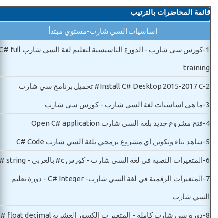
قائمة المحاضرات بالترتيب
اساسيات السي شارب-مستوي مبتدأ
1-
كورس سي شارب - الدورة التاسيسية لتعليم لغة السي شارب  full
training
2-
Install C# Desktop 2015-2017 C# تحميل برنامج سي شارب
3-
ما هي اساسيات لغة السي شارب - كورس سي شارب
4-
فتح مشروع جديد بلغة السي شارب Open C# application
5-
شاهد بناء وتكوين اي مشروع برمجي بلغة السي شارب C# Code
6-
المتغيرات النصية في لغة السي شارب - كورس c# بالعربى - C# string
7-
المتغيرات الرقمية في لغة السي شارب- C# Integer - دورة تعليم
السي شارب
8-
دورة سي شارب كاملة - المتغيرات الكسور العشرية C# float decimal