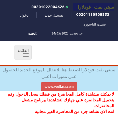
سيتي بقت فودلارا
00201022004626
00201110908853
تسجيل جديد
دخول
نسيت الباسورد
اخر تحديث 24/05/2023
بحث
القائمة
Toggle
navigation
سيتي بقت فودلارا اضغط هنا للانتقال للموقع الجديد للحصول
علي مميزات اعلي
www.vodlara.com
لا يمكنك مشاهدة كامل المحاضرة من فضلك سجل الدخول وقم
بتحميل المحاضرة علي جهازك لتشاهدها ببرنامج مشغل
المحاضرات
انت الان تشاهد جزء من المحاضرة الغير مجانية