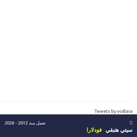
17-
شرح لوب في لغة السي شارب C# while loop
18-
الفرق بين C# var-object-dynamic
مستوي ثالث-مستوي متوسط
19-
شرح C# encapsulation public and private
20-
تعليم لغة السي شارب -الوراثة بسهولة C# inheritance
21-
الكلاسات والميثود بنفس الاسم C# Polymorphism overload
22-
تعليم برمجة لغة السي شارب- الاحداث C# events
23-
تعليم لغة السي شارب- الاحداث جزء ثاني بشكل دينامك C# events
Delegate
Tweets by vodlara
24-
تعليم لغة السي شارب - C# Constructor
نعمل منذ 2012 - 2026
25-
شرح اهم لوب نستخدمه في جميع انوع البرمجة loop C# for each
سيتي هتبقي
فودلارا