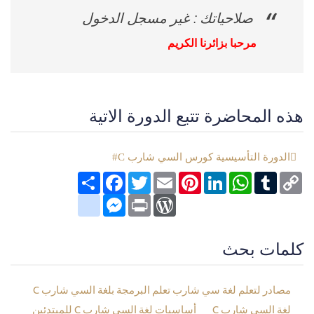
صلاحياتك : غير مسجل الدخول
مرحبا بزائرنا الكريم
هذه المحاضرة تتبع الدورة الاتية
الدورة التأسيسية كورس السي شارب C#
Copy
Tumblr
WhatsApp
LinkedIn
Pinterest
Email
Twitter
انشر
Facebook
Link
google_bookmarks
Messenger
WordPress
Print
كلمات بحث
مصادر لتعلم لغة سي شارب تعلم البرمجة بلغة السي شارب C
لغة السي شارب C
أساسيات لغة السي شارب C للمبتدئين