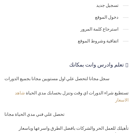
folders
تسجيل جديد
مستوي خامس-مبرمج محترف
دخول الموقع
33-
تعليم برمجة السي شارب - انشاء وتكوين C# Datatable and
استرجاع كلمة المرور
datarow
اتفاقية وشروط الموقع
34-
اخذ البيانات من الداتا تابل واظهارها بالشاشة C # Datatable Data
35-
تعليم لغة السي شارب -اضافة بيانات وجلب البيانات وعمل لوب عليها
تعلم وادرس وانت بمكانك
C# Array
سجل مجانا لتحصل علي اول مستويين مجانا بجميع الدورات
36-
الدورة التاسيسية في لغة السي شارب - انواع # Collection arrays
واهم شغلك علي اي الانواع
تستطيع شراء الدورات اي وقت وتنزل بحسابك مدي الحياة
شاهد
الاسعار
37-
تعليم لغة السي شارب - Collection Non-Generic Arraylist
تحصل علي فني مدي الحياة مجانا
38-
تعليم لغة السي شارب - C# Collection Non-Generic Hashtable-
SortedList
تأهيلك للعمل الحر والشركات بافضل الطرق واسرعها وباسعار