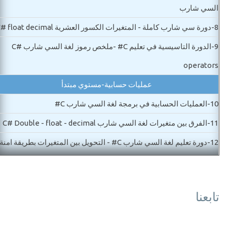
السي شارب
8-
دورة سي شارب كاملة - المتغيرات الكسور العشرية C# float decimal
9-
الدورة التاسيسية في تعليم C# -ملخص رموز لغة السي شارب C#
operators
عمليات حسابية-مستوي مبتدأ
10-
العمليات الحسابية في برمجة لغة السي شارب C#
11-
الفرق بين متغيرات لغة السي شارب C# Double - float - decimal
12-
دورة تعليم لغة السي شارب C# - التحويل بين المتغيرات بطريقة امنة
100 بالمائة
13-
تحويل بين متغيرات من نوع Bool
تابعنا
14-
C# breackpoint - trace error الدورة التاسيسية لتعليم لغة السي
شارب - تتبع الاخطاء