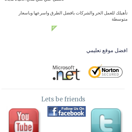
SortedList
تأهيلك للعمل الحر والشركات بافضل الطرق واسرعها وباسعار
متوسطة
39-
خلاصة اهم طرق المستخدمة في المشاريع C# Collection Generic
دعم فني مدي الحياة مجانا
List-Dictionary
40-
الدورة التاسيسية في تعليم لغة السي شارب- C# Enum Class
افضل موقع تعليمي
41-
تعليم اوامر السي شارب- الكونسول واوامر الكونسول C# Console
application
مستوي سادس-مبرمج محترف
42-
برمجة لغة السي شارب - بداية ربط الكلاسات والفانكشن وعمل
Lets be friends
مشروع يجمع الكلاسات ببعض بشكل عملي
43-
الدورة التاسيسية في لغة السي شارب- التدريب علي مشروع
بالبرمجة الكائنية جزء 1