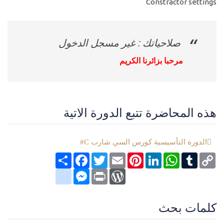
Constractor settings
صلاحياتك : غير مسجل الدخول
مرحبا بزائرنا الكريم
هذه المحاضرة تتبع الدورة الاتية
الدورة التأسيسية كورس السي شارب C#
Copy
Tumblr
WhatsApp
LinkedIn
Pinterest
Email
Twitter
انشر
Facebook
Link
google_bookmarks
Messenger
WordPress
Print
كلمات بحث