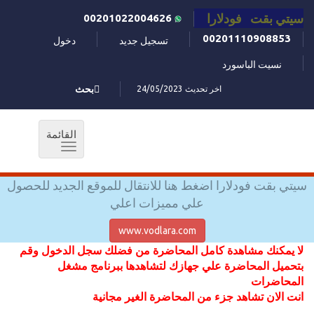
سيتي بقت فودلارا
00201022004626
00201110908853
تسجيل جديد
دخول
نسيت الباسورد
اخر تحديث 24/05/2023
بحث
القائمة
Toggle
navigation
سيتي بقت فودلارا اضغط هنا للانتقال للموقع الجديد للحصول
علي مميزات اعلي
www.vodlara.com
لا يمكنك مشاهدة كامل المحاضرة من فضلك سجل الدخول وقم
بتحميل المحاضرة علي جهازك لتشاهدها ببرنامج مشغل
المحاضرات
انت الان تشاهد جزء من المحاضرة الغير مجانية